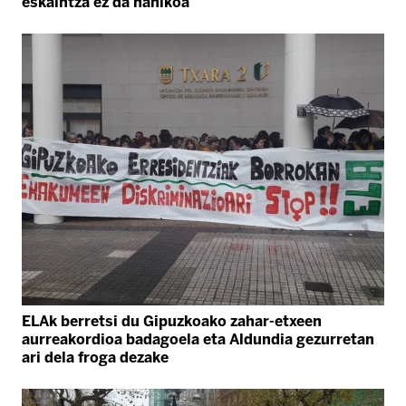
eskaintza ez da nahikoa
ELAk berretsi du Gipuzkoako zahar-etxeen
aurreakordioa badagoela eta Aldundia gezurretan
ari dela froga dezake