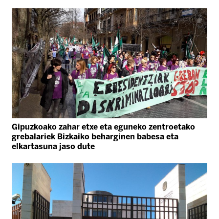
Gipuzkoako zahar etxe eta eguneko zentroetako
grebalariek Bizkaiko beharginen babesa eta
elkartasuna jaso dute