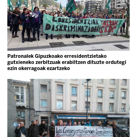
Patronalek Gipuzkoako erresidentzietako
gutxieneko zerbitzuak erabiltzen dituzte ordutegi
ezin okerragoak ezartzeko