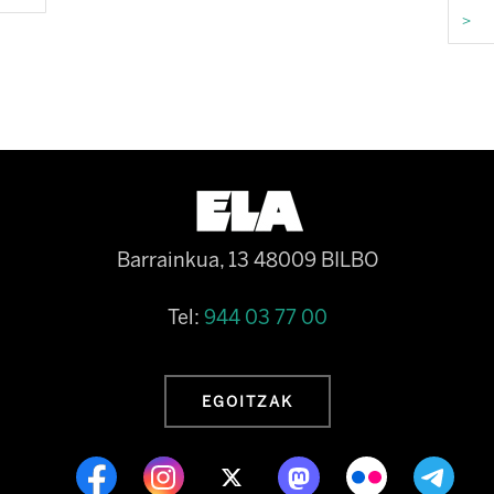
>
Barrainkua, 13 48009 BILBO
Tel:
944 03 77 00
EGOITZAK