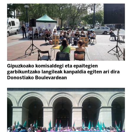
Gipuzkoako komisaldegi eta epaitegien
garbikuntzako langileak kanpaldia egiten ari dira
Donostiako Boulevardean