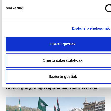
Marketing
6.000 euroko arrakala pairatzen dute Gipuzkoako
erresidentzietako emakumeek
Erakutsi xehetasunak
Onartu guztiak
Onartu aukeratutakoak
Baztertu guztiak
Greba egun gehiago Gipuzkoako zahar-etxeetan