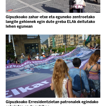
Gipuzkoako zahar-etxe eta eguneko zentroetako
langile gehienek egin dute greba ELAk deitutako
lehen egunean
Gipuzkoako Erresidentzietan patronalek egindako