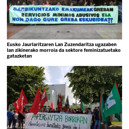
Eusko Jaurlaritzaren Lan Zuzendaritza ugazaben
lan zikinerako morroia da sektore feminizatuetako
gatazketan