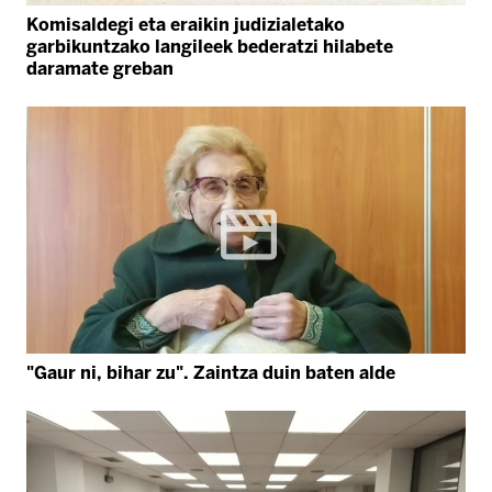
Komisaldegi eta eraikin judizialetako
garbikuntzako langileek bederatzi hilabete
daramate greban
"Gaur ni, bihar zu". Zaintza duin baten alde