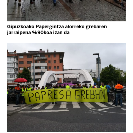
Gipuzkoako Papergintza alorreko grebaren
jarraipena %90koa izan da