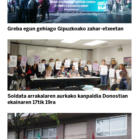
Greba egun gehiago Gipuzkoako zahar-etxeetan
Soldata arrakalaren aurkako kanpaldia Donostian
ekainaren 17tik 19ra