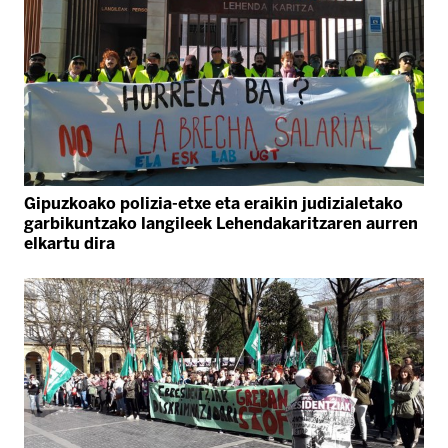
Gipuzkoako polizia-etxe eta eraikin judizialetako
garbikuntzako langileek Lehendakaritzaren aurren
elkartu dira