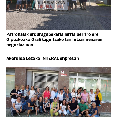
Patronalak arduragabekeria larria berriro ere
Gipuzkoako Grafikagintzako lan hitzarmenaren
negoziazioan
Akordioa Lezoko INTERAL enpresan