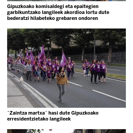
Gipuzkoako komisaldegi eta epaitegien
garbikuntzako langileek akordioa lortu dute
bederatzi hilabeteko grebaren ondoren
`Zaintza martxa´ hasi dute Gipuzkoako
erresidentzietako langileek