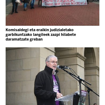
Komisaldegi eta eraikin judizialetako
garbikuntzako langileek zazpi hilabete
daramatzate greban