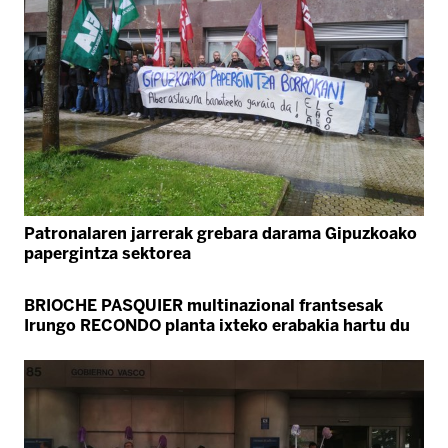
Patronalaren jarrerak grebara darama Gipuzkoako
papergintza sektorea
BRIOCHE PASQUIER multinazional frantsesak
Irungo RECONDO planta ixteko erabakia hartu du