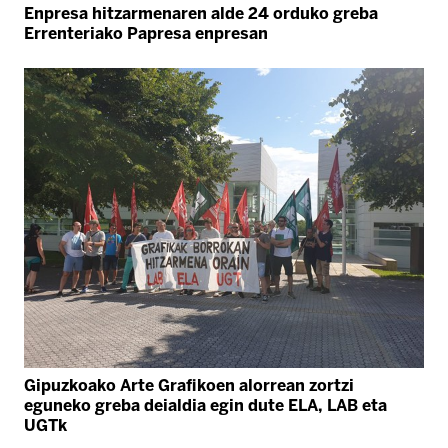
Enpresa hitzarmenaren alde 24 orduko greba
Errenteriako Papresa enpresan
Gipuzkoako Arte Grafikoen alorrean zortzi
eguneko greba deialdia egin dute ELA, LAB eta
UGTk