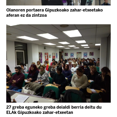
Olanoren portaera Gipuzkoako zahar-etxeetako
aferan ez da zintzoa
27 greba eguneko greba deialdi berria deitu du
ELAk Gipuzkoako zahar-etxeetan