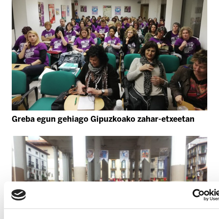
Greba egun gehiago Gipuzkoako zahar-etxeetan