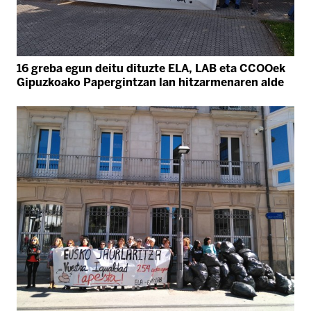
16 greba egun deitu dituzte ELA, LAB eta CCOOek
Gipuzkoako Papergintzan lan hitzarmenaren alde