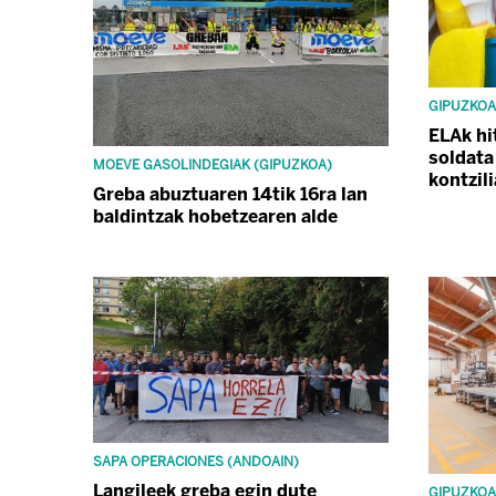
GIPUZKOA
ELAk hi
soldata
MOEVE GASOLINDEGIAK (GIPUZKOA)
kontzil
Greba abuztuaren 14tik 16ra lan
baldintzak hobetzearen alde
SAPA OPERACIONES (ANDOAIN)
Langileek greba egin dute
GIPUZKOA