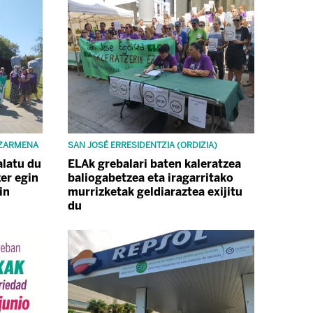
TZARMENA
SAN JOSÉ ERRESIDENTZIA (ORDIZIA)
alatu du
ELAk grebalari baten kaleratzea
er egin
baliogabetzea eta iragarritako
in
murrizketak geldiaraztea exijitu
du