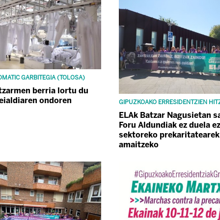
OMATIC GARBITEGIA (TOLOSA)
tzarmen berria lortu du
eialdiaren ondoren
GIPUZKOAKO ERRESIDENTZIEN HI
ELAk Batzar Nagusietan s
Foru Aldundiak ez duela ez
sektoreko prekaritatearek
amaitzeko