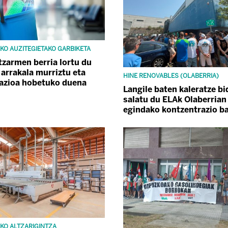
KO AUZITEGIETAKO GARBIKETA
tzarmen berria lortu du
 arrakala murriztu eta
HINE RENOVABLES (OLABERRIA)
iazioa hobetuko duena
Langile baten kaleratze b
salatu du ELAk Olaberrian
egindako kontzentrazio b
KO ALTZARIGINTZA