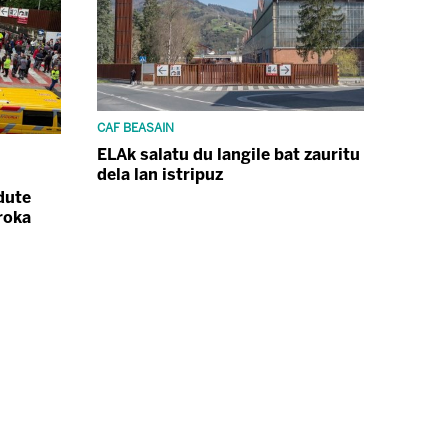
CAF BEASAIN
ELAk salatu du langile bat zauritu
dela lan istripuz
dute
roka