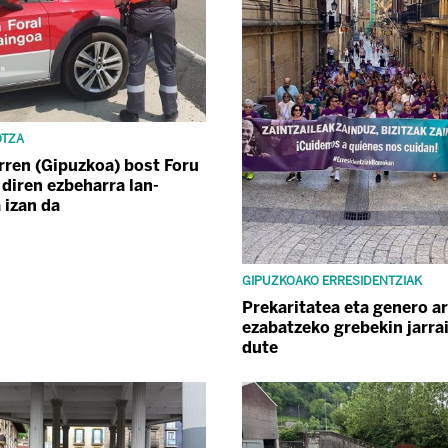
OTZA
rren (Gipuzkoa) bost Foru
 diren ezbeharra lan-
 izan da
GIPUZKOAKO ERRESIDENTZIAK
Prekaritatea eta genero a
ezabatzeko grebekin jarra
dute