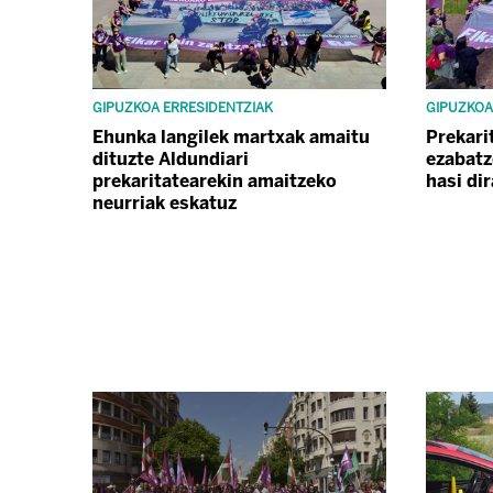
GIPUZKOA ERRESIDENTZIAK
GIPUZKOA
Ehunka langilek martxak amaitu
Prekari
dituzte Aldundiari
ezabatz
prekaritatearekin amaitzeko
hasi dir
neurriak eskatuz