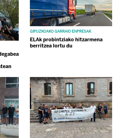
GIPUZKOAKO GARRAIO ENPRESAK
ELAk probintziako hitzarmena
berritzea lortu du
idegabea
atean