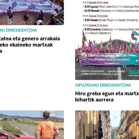
KO ERRESIDENTZIAK
tatea eta genero arrakala
eko ekaineko martxak
a
GIPUZKOAKO ERRESIDENTZIAK
Hiru greba egun eta mart
bihartik aurrera