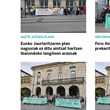
GAZTE JUSTIZIA PLANA
GIPUZKOA
Eusko Jaurlaritzaren plan
Foru Al
nagusiak ez ditu aintzat hartzen
prekari
Ibaiondoko langileen arazoak