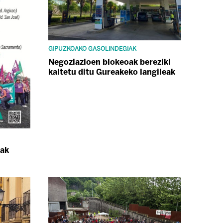
GIPUZKOAKO GASOLINDEGIAK
Negoziazioen blokeoak bereziki
kaltetu ditu Gureakeko langileak
xak