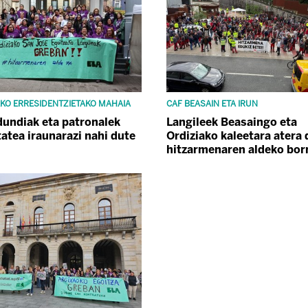
KO ERRESIDENTZIETAKO MAHAIA
CAF BEASAIN ETA IRUN
dundiak eta patronalek
Langileek Beasaingo eta
tatea iraunarazi nahi dute
Ordiziako kaleetara atera 
hitzarmenaren aldeko bor