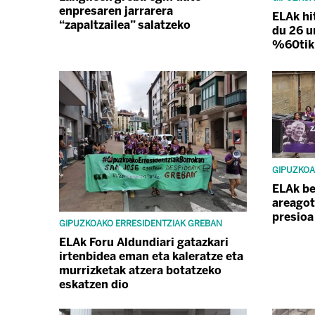
enpresaren jarrarera
ELAk hi
“zapaltzailea” salatzeko
du 26 u
%60tik
GIPUZKOA
ELAk be
areagot
presioa
GIPUZKOAKO ERRESIDENTZIAK GREBAN
ELAk Foru Aldundiari gatazkari
irtenbidea eman eta kaleratze eta
murrizketak atzera botatzeko
eskatzen dio