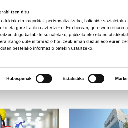
rabiltzen ditu
 edukiak eta iragarkiak pertsonalizatzeko, baliabide sozialetako
eko eta gure trafikoa aztertzeko. Era berean, gure web orriaren e
atzen dugu baliabide sozialetako, publizitateko eta estatistiketa
kera izango dute informazio hori zeuk eman diezun edo euren ze
u duten bestelako informazio batekin uztartzeko.
Hobespenak
Estatistika
Marke