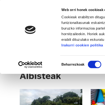
Web orri honek cookieak e
Cookieak erabiltzen ditugu
funtzionaltasunak eskaintz
buruzko informazioa partek
hornitzaileekin. Horiek au
erabili dituzulako eskurat
ORIA-GOIERRI
Irakurri cookien politika
ALBISTEAK
EGOITZAK
CLICK
Baimena
Beharrezkoak
hautatzea
Albisteak