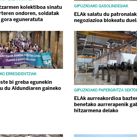
GIPUZKOAKO GASOLINDEGIAK
tzarmen kolektiboa sinatu
rteren ondoren, soldatak
ELAk salatu du patronalak
 gora eguneratuta
negoziazioa blokeatu duel
KO ERRESIDENTZIAK
ste bi greba egunekin
u du Aldundiaren gaineko
GIPUZKOAKO PAPERGINTZA SEKTO
ELAk aurreakordioa bazter
benetako aurrerapenik ga
hitzarmena delako