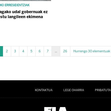
KO ERRESIDENTZIAK
agako udal gobernuak ez
stu langileen ekimena
2
3
4
5
6
7
...
26
Hurrengo 30 elementuak
KONTAKTUA
LEGE OHARRA
PRIBATUTA