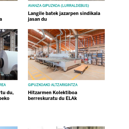
AVANZA GIPUZKOA (LURRALDEBUS)
Langile batek jazarpen sindikala
a
jasan du
REA
GIPUZKOAKO ALTZARIGINTZA
tu du,
Hitzarmen Kolektiboa
beko
berreskuratu du ELAk