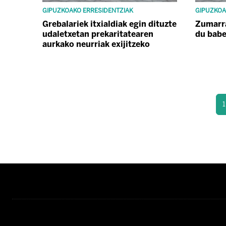
GIPUZKOAKO ERRESIDENTZIAK
GIPUZKOA
Grebalariek itxialdiak egin dituzte
Zumarr
udaletxetan prekaritatearen
du babe
aurkako neurriak exijitzeko
1