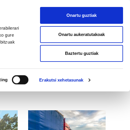
EU
ES
EN
FR
Onartu guztiak
AFILIATU
rabilerari
Onartu aukeratutakoak
ko gure
rbitzuak
Baztertu guztiak
ting
Erakutsi xehetasunak