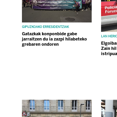
GIPUZKOAKO ERRESIDENTZIAK
Gatazkak konponbide gabe
LAN HERI
jarraitzen du ia zazpi hilabeteko
Elgoiba
grebaren ondoren
Zain hil
istripua