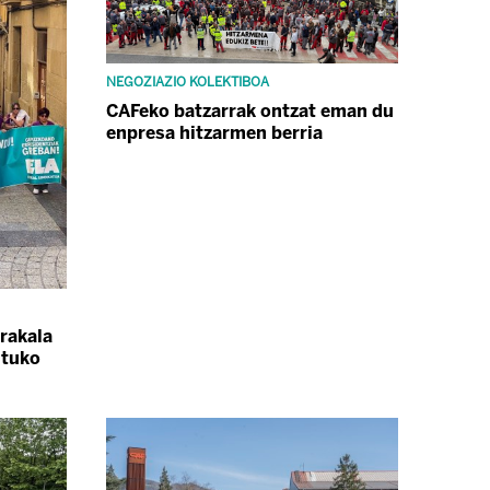
NEGOZIAZIO KOLEKTIBOA
CAFeko batzarrak ontzat eman du
enpresa hitzarmen berria
rrakala
ituko