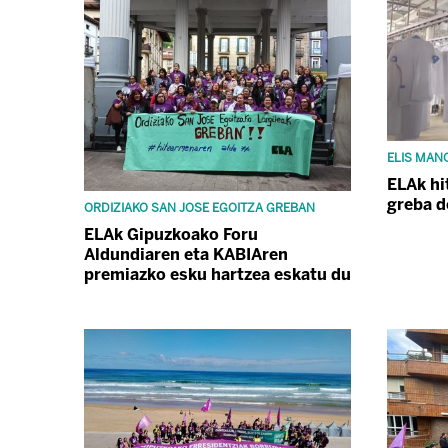
ELIS MAN
ELAk hi
greba d
ORDIZIAKO SAN JOSE EGOITZA GREBAN
ELAk Gipuzkoako Foru
Aldundiaren eta KABIAren
premiazko esku hartzea eskatu du