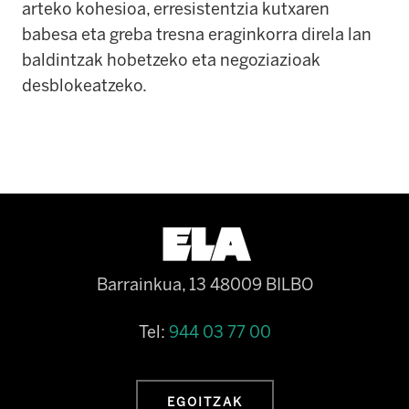
arteko kohesioa, erresistentzia kutxaren
babesa eta greba tresna eraginkorra direla lan
baldintzak hobetzeko eta negoziazioak
desblokeatzeko.
Barrainkua, 13 48009 BILBO
Tel:
944 03 77 00
EGOITZAK