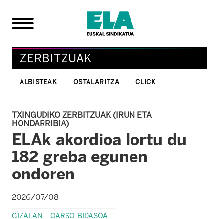
ZERBITZUAK
ALBISTEAK
OSTALARITZA
CLICK
TXINGUDIKO ZERBITZUAK (IRUN ETA
HONDARRIBIA)
ELAk akordioa lortu du
182 greba egunen
ondoren
2026/07/08
GIZALAN
OARSO-BIDASOA