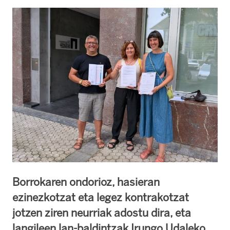
Borrokaren ondorioz, hasieran
ezinezkotzat eta legez kontrakotzat
jotzen ziren neurriak adostu dira, eta
langileen lan-baldintzak Irungo Udaleko