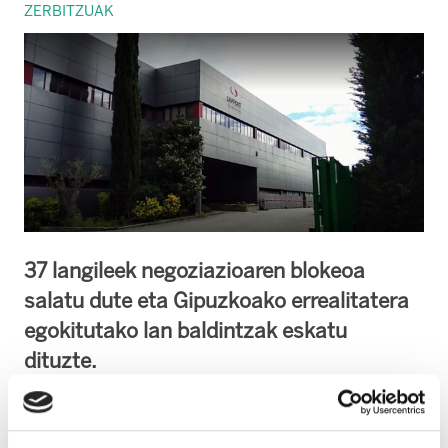
ZERBITZUAK
37 langileek negoziazioaren blokeoa
salatu dute eta Gipuzkoako errealitatera
egokitutako lan baldintzak eskatu
dituzte.
Errenteriako Laffort España S.A. enpresaren
jarrera pasiboa eta hitzarmen propioaren