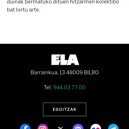
duinak bermatuko dituen hitzarmen kolektibo
bat lortu arte.
Barrainkua, 13 48009 BILBO
Tel:
944 03 77 00
EGOITZAK