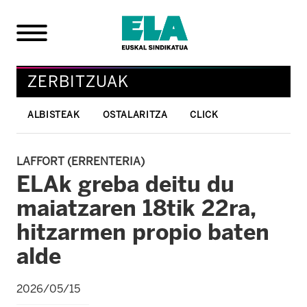
ZERBITZUAK
ALBISTEAK
OSTALARITZA
CLICK
LAFFORT (ERRENTERIA)
ELAk greba deitu du
maiatzaren 18tik 22ra,
hitzarmen propio baten
alde
2026/05/15