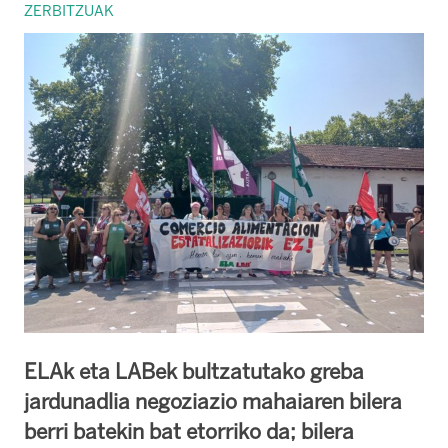
ZERBITZUAK
ELAk eta LABek bultzatutako greba
jardunadlia negoziazio mahaiaren bilera
berri batekin bat etorriko da; bilera