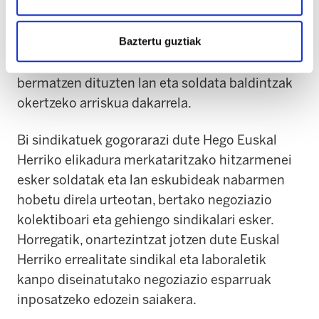
Euskal Herriko langileen eta ordezkaritza
sindikalaren erabakitzeko gaitasuna ahulduz.
Baztertu guztiak
Gainera, ohartarazi dute prozesu horrek gaur
egun indarrean dauden hitzarmenek
bermatzen dituzten lan eta soldata baldintzak
okertzeko arriskua dakarrela.
Bi sindikatuek gogorarazi dute Hego Euskal
Herriko elikadura merkataritzako hitzarmenei
esker soldatak eta lan eskubideak nabarmen
hobetu direla urteotan, bertako negoziazio
kolektiboari eta gehiengo sindikalari esker.
Horregatik, onartezintzat jotzen dute Euskal
Herriko errealitate sindikal eta laboraletik
kanpo diseinatutako negoziazio esparruak
inposatzeko edozein saiakera.