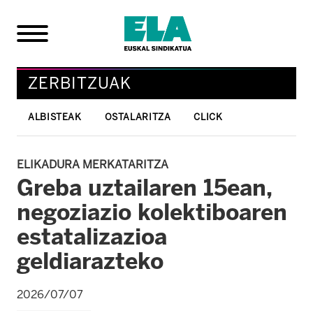
ZERBITZUAK
ALBISTEAK
OSTALARITZA
CLICK
ELIKADURA MERKATARITZA
Greba uztailaren 15ean,
negoziazio kolektiboaren
estatalizazioa
geldiarazteko
2026/07/07