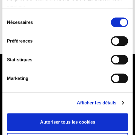
services.
Lire la politique des cookies
Sélection
Nécessaires
du
consentement
KONTSULTAK
Préférences
Statistiques
Marketing
Barrainkua, 13 48009 BILBO
Tel:
944 03 77 00
Afficher les détails
Autoriser tous les cookies
EGOITZAK