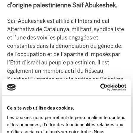
d’origine palestinienne Saif Abukeshek.
Saif Abukeshek est affilié à l’Intersindical
Alternativa de Catalunya, militant, syndicaliste
et l’une des voix les plus engagées et
constantes dans la dénonciation du génocide,
de l’occupation et de l’apartheid imposés par
l’État d’Israël au peuple palestinien. Il est
également un membre actif du Réseau
Syndical Européen pour la justice en Palestine.
De son côté, Thiago Ávila est l’un des visages
les plus visibles de la Global Sumud Flotilla.
Ce site web utilise des cookies.
Par ce communiqué, nous dénonçons le fait
Les cookies nous permettent de personnaliser le contenu
que Saif et Thiago ont été arrêtés puis
et les annonces, d'offrir des fonctionnalités relatives aux
transférés en Israël, et que depuis leur
médias sociaux et d'analyser notre trafic. Nous