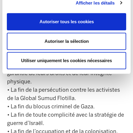
plus brefs délais. Nous appelons les institutions
Afficher les détails
compétentes à faire tout ce qui est en leur
pouvoir afin que Saif et Thiago soient libérés.
Autoriser tous les cookies
Enfin, les syndicats signataires souhaitent faire
savoir à l’opinion publique ce qui suit :
Autoriser la sélection
• Nous demandons la libération immédiate de
Utiliser uniquement les cookies nécessaires
Saif Abukeshek et Thiago Ávila ainsi que la
garantie de leurs droits et de leur intégrité
physique.
• La fin de la persécution contre les activistes
de la Global Sumud Flotilla.
• La fin du blocus criminel de Gaza.
• La fin de toute complicité avec la stratégie de
guerre d’Israël.
• La fin de l’occupation et de la colonisation,