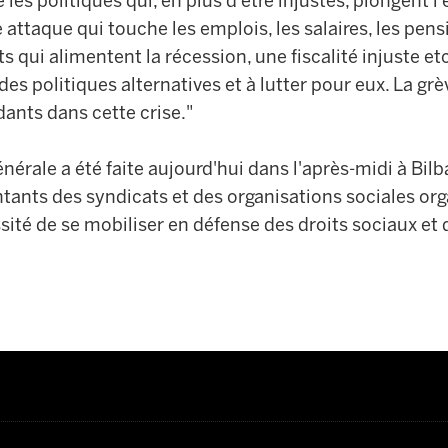
e
les
politique
s
qui, en plus d
'être injustes,
plonge
nt
l'
 attaque qui
touc
h
e les
emplois, les salaires, les pen
ts
qui alimente
nt
l
a
récession,
une fiscalité
injuste
et
 des
politiques alternatives
et à lutter
pour eux.
L
a grè
dants dans cette crise."
énérale a été faite aujourd'hui
dans l'
après-midi à Bil
ntants des syndicats et des organisations sociales org
sité de se mobiliser en défense des droits sociaux et d