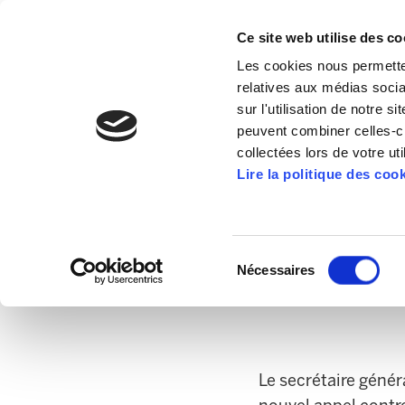
Ce site web utilise des co
Les cookies nous permetten
relatives aux médias socia
sur l'utilisation de notre 
peuvent combiner celles-ci
collectées lors de votre uti
Grève Général le 3
Lire la politique des coo
ELA et les syndi
19/04/2013
des dizaines d'o
Sélection
30 mai.
Nécessaires
du
consentement
Le secrétaire génér