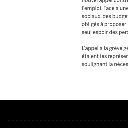
nouvel appel contr
l'emploi.
Face à
une
sociaux,
d
es budge
obligés
à proposer
seul espoir des per
L'appel à la grève g
étaient les représe
soulignant la néces