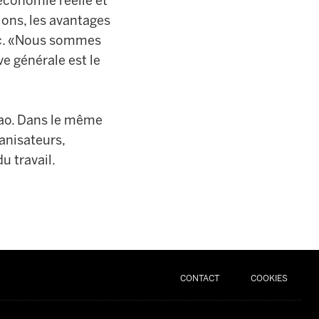
économie réelle et
sions, les avantages
c
. «Nous sommes
ve générale est
le
bao. Dans le même
anisateurs,
u travail.
CONTACT
COOKIES