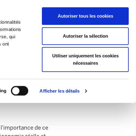
EU
ES
EN
FR
Autoriser tous les cookies
ionnalités
REJOIGNEZ-NOUS
formations
Autoriser la sélection
yse, qui
s ont
Utiliser uniquement les cookies
nécessaires
 CNT, ainsi que
énérale pour le
ing
Afficher les détails
t l'importance de ce