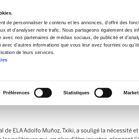
okies.
t de personnaliser le contenu et les annonces, d'offrir des fonct
ux et d'analyser notre trafic. Nous partageons également des in
site avec nos partenaires de médias sociaux, de publicité et d'anal
 avec d'autres informations que vous leur avez fournies ou qu'il
lisation de leurs services.
0 mai
kies
cats LAB, ESK, STEE-EILAS, EHNE, HIRU, CGT et
rganisations sociales, ont convoqué une grève g
Préférences
Statistiques
Market
al de ELA
Adolfo Muñoz, Txiki,
a souligé
la nécessité e