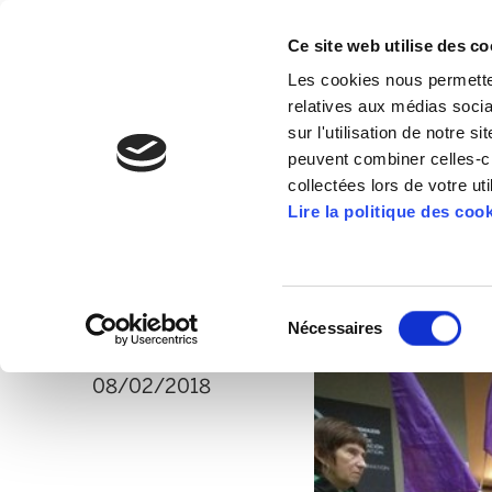
Ce site web utilise des co
Les cookies nous permetten
relatives aux médias socia
sur l'utilisation de notre 
peuvent combiner celles-ci
collectées lors de votre uti
La majorité syndica
Lire la politique des coo
convoquée par le 
le 8M
Sélection
Nécessaires
du
consentement
08/02/2018