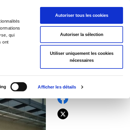
EU
ES
EN
FR
Autoriser tous les cookies
ionnalités
REJOIGNEZ-NOUS
formations
Autoriser la sélection
yse, qui
s ont
grève féministe
Utiliser uniquement les cookies
nécessaires
 Pays Basque pour
ing
Afficher les détails