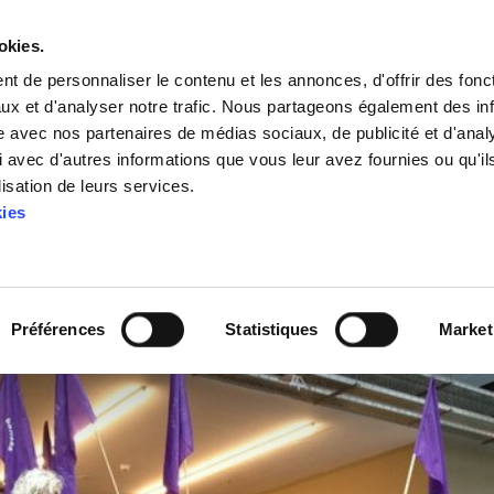
okies.
t de personnaliser le contenu et les annonces, d'offrir des fonct
ux et d'analyser notre trafic. Nous partageons également des in
site avec nos partenaires de médias sociaux, de publicité et d'anal
 avec d'autres informations que vous leur avez fournies ou qu'il
lisation de leurs services.
le basque se joint à la 
kies
mouvement féministe du
Préférences
Statistiques
Market