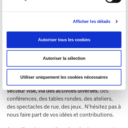
C’est avec cet objectif que nous allons mettre
en place le 24 octobre à Bilbo le village des
Afficher les détails
alternatives. Durant toute la journée, le centre
ville de Bilbo deviendra une sorte de village
Autoriser tous les cookies
rempli de réflexions, d’alternatives pratiques et
d’optimisme.
Une mobilisation constructive
Autoriser la sélection
avec de la place pour tout le monde.
Dans chaque espace,
nous allons faire
Utiliser uniquement les cookies nécessaires
connaître les alternatives qui marchent dans le
secteur visé, via des activités diverses:
des
conférences, des tables rondes, des ateliers,
des spectacles de rue, des jeux.. N’hésitez pas à
nous faire part de vos idées et contributions.