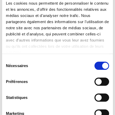
Les cookies nous permettent de personnaliser le contenu
connaissance mutuelle, et la réflexion et le
et les annonces, d'offrir des fonctionnalités relatives aux
débat parmi nous… Nous voulons et avons
médias sociaux et d'analyser notre trafic. Nous
besoin de la complicité, des alliances et de
partageons également des informations sur l'utilisation de
la confiance entre tous… afin de mettre en
notre site avec nos partenaires de médias sociaux, de
réseau et renforcer nos différentes
publicité et d'analyse, qui peuvent combiner celles-ci
avec d'autres informations que vous leur avez fournies
alternatives. Il n’y a que comme ça que les
ou qu'ils ont collectées lors de votre utilisation de leurs
choses vont changer!
services.
Lire la politique des cookies
Sélection
Les pouvoirs en place veulent nous amener
Nécessaires
du
à un état d’impuissance. Ils veulent nous
consentement
faire croire qu’il n’y a qu’une seule voie,
Préférences
qu’il n’y a pas d’alternative. Nous voulons
nous révolter contre cela. Nous voulons
Statistiques
montrer que nous avons l’idée, le projet ,
l’intuition et l’intention d’ouvrir d’autres
voies.
Marketing