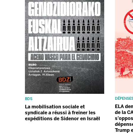
DÉPENSES
BDS
ELA de
La mobilisation sociale et
de la C
syndicale a réussi à freiner les
s’oppos
expéditions de Sidenor en Israël
dépense
Trump e