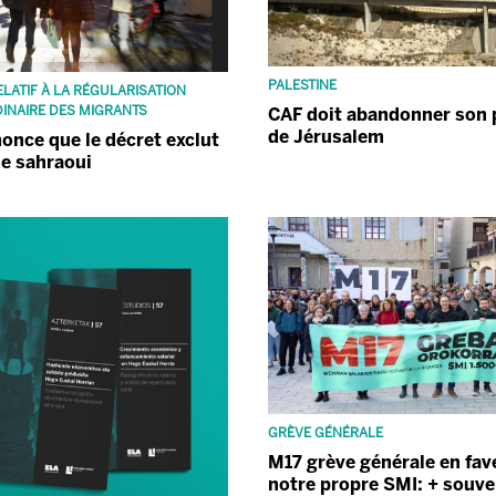
PALESTINE
LATIF À LA RÉGULARISATION
INAIRE DES MIGRANTS
CAF doit abandonner son 
de Jérusalem
once que le décret exclut
le sahraoui
GRÈVE GÉNÉRALE
M17 grève générale en fav
notre propre SMI: + souve