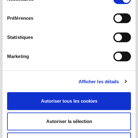
du
consentement
Préférences
Statistiques
Marketing
Afficher les détails
GRÈVE GÉNÉRALE
Large soutien à la grève générale du 17 mars: la
Autoriser tous les cookies
lutte continue
Autoriser la sélection