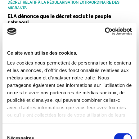
DÉCRET RELATIF À LA RÉGULARISATION EXTRAORDINAIRE DES
MIGRANTS
ELA dénonce que le décret exclut le peuple
sahraoui
Ce site web utilise des cookies.
Les cookies nous permettent de personnaliser le contenu
et les annonces, d'offrir des fonctionnalités relatives aux
médias sociaux et d'analyser notre trafic. Nous
partageons également des informations sur l'utilisation de
notre site avec nos partenaires de médias sociaux, de
publicité et d'analyse, qui peuvent combiner celles-ci
avec d'autres informations que vous leur avez fournies
PALESTINE
ou qu'ils ont collectées lors de votre utilisation de leurs
CAF doit abandonner son projet de Jérusalem
services.
Lire la politique des cookies
Sélection
Nécessaires