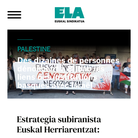
PALESTINE
Des dizaines de personnes
dénoncent à Bilbao les
liens des institutions
basques avec Israël