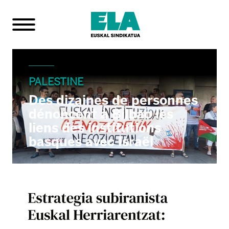
PALESTINE
Des dizaines de personnes
dénoncent à Bilbao les
liens des institutions
basques avec Israël