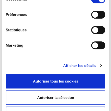
du
consentement
Préférences
Statistiques
Marketing
Afficher les détails
GRÈVE GÉNÉRALE
Large soutien à la grève générale du 17 mars: la
Autoriser tous les cookies
lutte continue
Autoriser la sélection