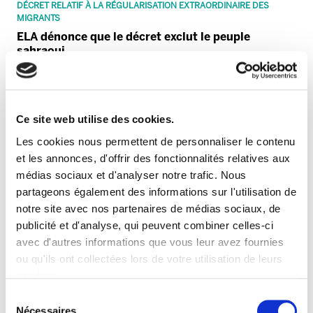
DÉCRET RELATIF À LA RÉGULARISATION EXTRAORDINAIRE DES
MIGRANTS
ELA dénonce que le décret exclut le peuple
sahraoui
Ce site web utilise des cookies.
Les cookies nous permettent de personnaliser le contenu
et les annonces, d'offrir des fonctionnalités relatives aux
médias sociaux et d'analyser notre trafic. Nous
partageons également des informations sur l'utilisation de
notre site avec nos partenaires de médias sociaux, de
publicité et d'analyse, qui peuvent combiner celles-ci
avec d'autres informations que vous leur avez fournies
PALESTINE
ou qu'ils ont collectées lors de votre utilisation de leurs
CAF doit abandonner son projet de Jérusalem
services.
Lire la politique des cookies
Sélection
Nécessaires