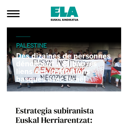
PALESTINE
Des dizaines de personnes
dénoncent à Bilbao les
liens des institutions
basques avec Israël