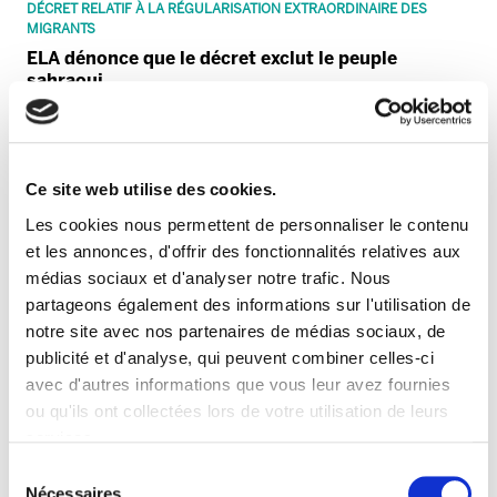
DÉCRET RELATIF À LA RÉGULARISATION EXTRAORDINAIRE DES
MIGRANTS
ELA dénonce que le décret exclut le peuple
sahraoui
Ce site web utilise des cookies.
Les cookies nous permettent de personnaliser le contenu
et les annonces, d'offrir des fonctionnalités relatives aux
médias sociaux et d'analyser notre trafic. Nous
partageons également des informations sur l'utilisation de
notre site avec nos partenaires de médias sociaux, de
publicité et d'analyse, qui peuvent combiner celles-ci
avec d'autres informations que vous leur avez fournies
PALESTINE
ou qu'ils ont collectées lors de votre utilisation de leurs
CAF doit abandonner son projet de Jérusalem
services.
Lire la politique des cookies
Sélection
Nécessaires