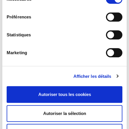
du
consentement
Préférences
Statistiques
Marketing
Afficher les détails
GRÈVE GÉNÉRALE
Large soutien à la grève générale du 17 mars: la
Autoriser tous les cookies
lutte continue
Autoriser la sélection