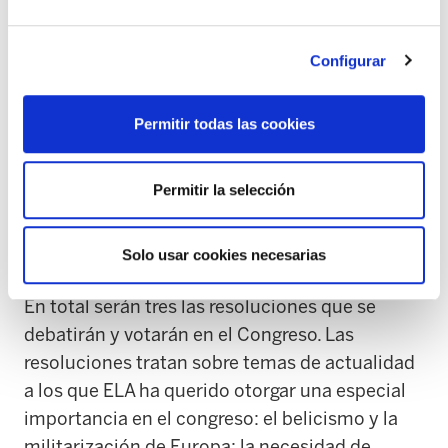
desigualdades y la pobreza. Para dar la vuelta a
esta tendencia, ELA seguirá luchando para
obtener incrementos salariales superiores al
Configurar
IPC y por la reducción de jornada. En ese
empeño será imprescindible la participación,
Permitir todas las cookies
organización, movilización y las huelgas de las
trabajadoras y trabajadores en sus centros de
Permitir la selección
trabajo.
Debate y votación de las resoluciones
Solo usar cookies necesarias
En total serán tres las resoluciones que se
debatirán y votarán en el Congreso. Las
resoluciones tratan sobre temas de actualidad
a los que ELA ha querido otorgar una especial
importancia en el congreso: el belicismo y la
militarización de Europa; la necesidad de