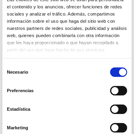
formar a las personas desde el punto de vista
el contenido y los anuncios, ofrecer funciones de redes
ideológico, técnico y organizacional, atribuirles
sociales y analizar el tráfico. Además, compartimos
responsabilidades y empoderarlas. El sindicato
información sobre el uso que haga del sitio web con
quiere ampliar el ámbito de actuación de la
nuestros partners de redes sociales, publicidad y análisis
web, quienes pueden combinarla con otra información
militancia, en las empresas, por supuesto, pero
que les haya proporcionado o que hayan recopilado a
extendiéndolo también a los ámbitos sociales
partir del uso que haya hecho de sus servicios.
y políticos. El objetivo de ELA es impulsar la
Leer la política de cookies
militancia en sentido amplio, más allá de los
Selección
centros de trabajo.
Necesario
de
consentimiento
En el ámbito laboral, ELA subraya que la clase
Preferencias
trabajadora está generando más riqueza que
nunca y que los beneficios empresariales
Estadística
crecen año tras año; sin embargo, las rentas de
trabajo están perdiendo peso en el reparto de
la riqueza y se están extendiendo las
Marketing