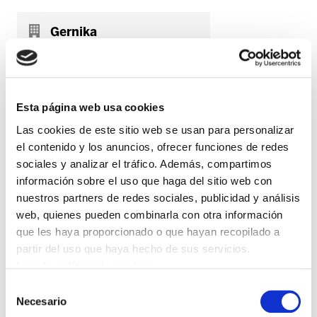
Gernika
Urkieta kalea, 9- 1º izda. 48300
946 27 00 53
Esta página web usa cookies
Las cookies de este sitio web se usan para personalizar
el contenido y los anuncios, ofrecer funciones de redes
Hernani
sociales y analizar el tráfico. Además, compartimos
Argarain kalea, 3. Antziola Auzoa. 20120
información sobre el uso que haga del sitio web con
943 33 64 64
nuestros partners de redes sociales, publicidad y análisis
web, quienes pueden combinarla con otra información
que les haya proporcionado o que hayan recopilado a
partir del uso que haya hecho de sus servicios.
Leer la política de cookies
Igorre
Selección
Sabino Arana kalea, 22. 48140
Necesario
de
946 31 54 58