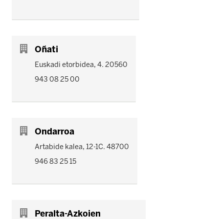
Oñati
Euskadi etorbidea, 4. 20560
943 08 25 00
Ondarroa
Artabide kalea, 12-1C. 48700
946 83 25 15
Peralta-Azkoien