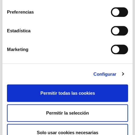
consentimiento
Preferencias
Irun
Estadística
Colon ibilbidea, 27- 1º. 20302
943 63 84 70
Marketing
Configurar
Iruñea
Iturralde y Suit kalea. 31004
Permitir todas las cookies
948 00 79 30
Permitir la selección
Laudio
Solo usar cookies necesarias