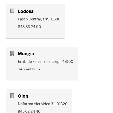
Lodosa
Paseo Central, s/n. 31580
848 83 24 00
Mungia
Erribide kalea, 8 - entrepl. 48100
946 74 00 16
Oion
Nafarroa etorbidea 31. 01320
945 62 24 40