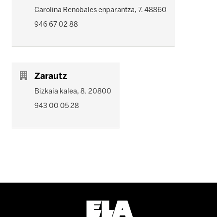
Carolina Renobales enparantza, 7. 48860
946 67 02 88
Zarautz
Bizkaia kalea, 8. 20800
943 00 05 28