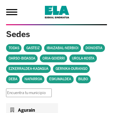
Sedes
TODAS
GASTEIZ
IBAIZABAL-NERBIOI
DONOSTIA
OARSO-BIDASOA
ORIA-GOIERRI
UROLA-KOSTA
EZKERRALDEA-KADAGUA
GERNIKA-DURANGO
DEBA
NAFARROA
ESKUMALDEA
BILBO
Agurain