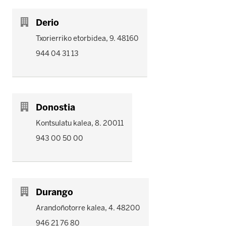
Derio
Txorierriko etorbidea, 9. 48160
944 04 31 13
Donostia
Kontsulatu kalea, 8. 20011
943 00 50 00
Durango
Arandoñotorre kalea, 4. 48200
946 21 76 80