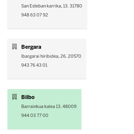
San Esteban karrika, 13. 31780
948 63 07 92
Bergara
Ibargarai hiribidea, 26. 20570
943 76 43 01
Bilbo
Barrainkua kalea 13. 48009
944 03 77 00