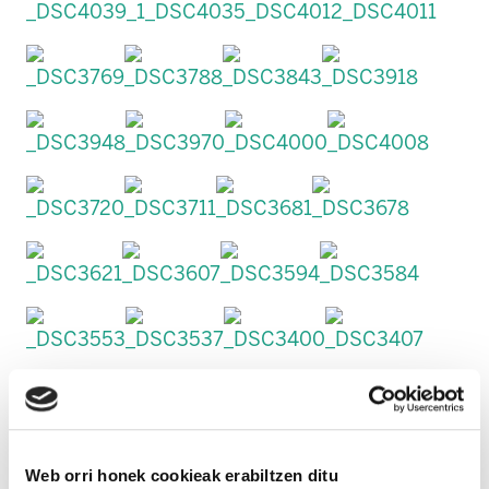
Web orri honek cookieak erabiltzen ditu