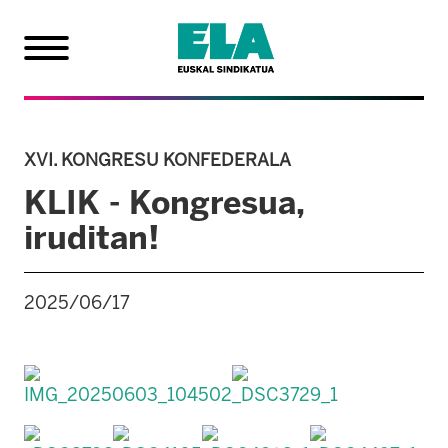
XVI. KONGRESU KONFEDERALA
KLIK - Kongresua,
iruditan!
2025/06/17