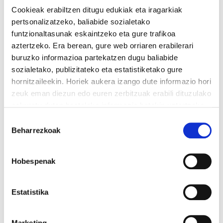
Cookieak erabiltzen ditugu edukiak eta iragarkiak
pertsonalizatzeko, baliabide sozialetako
funtzionaltasunak eskaintzeko eta gure trafikoa
aztertzeko. Era berean, gure web orriaren erabilerari
buruzko informazioa partekatzen dugu baliabide
sozialetako, publizitateko eta estatistiketako gure
hornitzaileekin. Horiek aukera izango dute informazio hori
zeuk eman diezun edo euren zerbitzuak erabili dituzulako
eskuratu duten bestelako informazio batekin uztartzeko.
Irakurri cookien politika
Baimena
Beharrezkoak
hautatzea
Hobespenak
Estatistika
Marketing