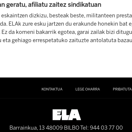
n geratu, afiliatu zaitez sindikatuan
 eskaintzen dizkizu, besteak beste, militanteen presta
ada.
ELAk zure esku jartzen du erakunde honekin bat
.
Ez da komeni bakarrik egotea, garai zailak bizi ditu
u eta
gehiago errespetatuko zaituzte antolatuta bazau
KONTAKTUA
LEGE OHARRA
PRIBATUTA
Barrainkua, 13 48009 BILBO
Tel: 944 03 77 00