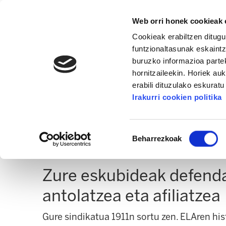
Web orri honek cookieak e
Cookieak erabiltzen ditugu
funtzionaltasunak eskaintz
buruzko informazioa partek
hornitzaileekin. Horiek au
16. KONGRESUA
ALDA
MANU ROBLES-ARANG
erabili dituzulako eskurat
Irakurri cookien politika
Afiliatu
Baimena
Beharrezkoak
hautatzea
Zure eskubideak defend
antolatzea eta afiliatzea
Gure sindikatua 1911n sortu zen. ELAren hist