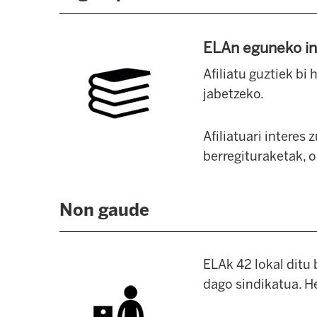
ELAn eguneko i
Afiliatu guztiek bi 
jabetzeko.
Afiliatuari interes
berregituraketak,
o
Non gaude
ELAk 42 lokal ditu 
dago sindikatua. H