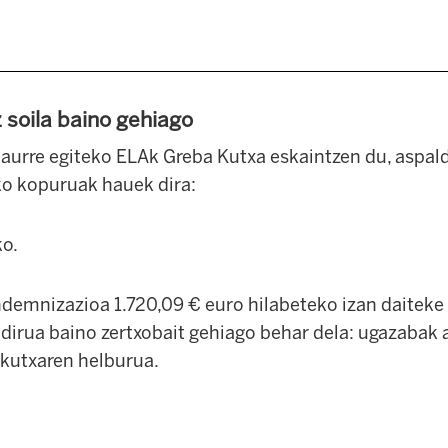
z soila baino gehiago
i aurre egiteko ELAk Greba Kutxa eskaintzen du, aspal
eko kopuruak hauek dira:
ko.
ndemnizazioa 1.720,09 € euro hilabeteko izan daiteke 
 dirua baino zertxobait gehiago behar dela: ugazabak
 kutxaren helburua.