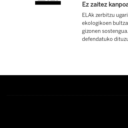
Ez zaitez kanpoa
ELAk zerbitzu ugari
ekologikoen bultz
gizonen sostengua
defendatuko dituz