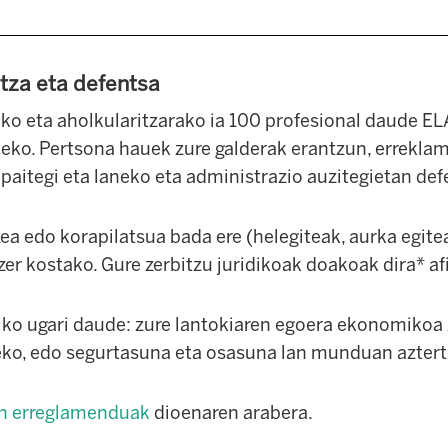
tza eta defentsa
ako eta aholkularitzarako ia 100 profesional daude EL
eko. Pertsona hauek zure galderak erantzun, erreklam
paitegi eta laneko eta administrazio auzitegietan de
a edo korapilatsua bada ere (helegiteak, aurka egitea
zer kostako. Gure zerbitzu juridikoak doakoak dira* af
iko ugari daude: zure lantokiaren egoera ekonomikoa z
eko, edo segurtasuna eta osasuna lan munduan aztert
en erreglamenduak
dioenaren arabera.