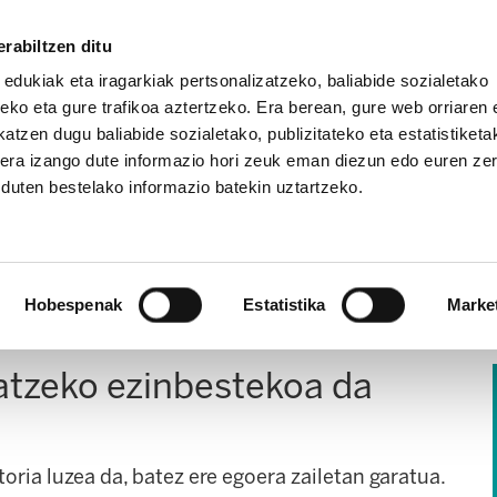
rabiltzen ditu
 edukiak eta iragarkiak pertsonalizatzeko, baliabide sozialetako
eko eta gure trafikoa aztertzeko. Era berean, gure web orriaren e
atzen dugu baliabide sozialetako, publizitateko eta estatistiketa
kera izango dute informazio hori zeuk eman diezun edo euren ze
IZ FUNDAZIOA
BIDELAGUN FUNDAZIOA
u duten bestelako informazio batekin uztartzeko.
Hobespenak
Estatistika
Marke
atzeko ezinbestekoa da
oria luzea da, batez ere egoera zailetan garatua.