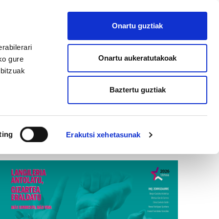
EU
ES
EN
FR
Onartu guztiak
AFILIATU
rabilerari
Onartu aukeratutakoak
ko gure
rbitzuak
Baztertu guztiak
ting
Erakutsi xehetasunak