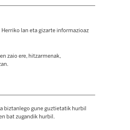
 Herriko lan eta gizarte informazioaz
en zaio ere, hitzarmenak,
zan.
ta biztanlego gune guztietatik hurbil
en bat zugandik hurbil.