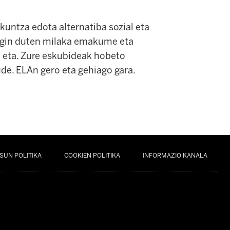
kuntza edota alternatiba sozial eta
 egin duten milaka emakume eta
gu eta. Zure eskubideak hobeto
de. ELAn gero eta gehiago gara.
SUN POLITIKA
COOKIEN POLITIKA
INFORMAZIO KANALA