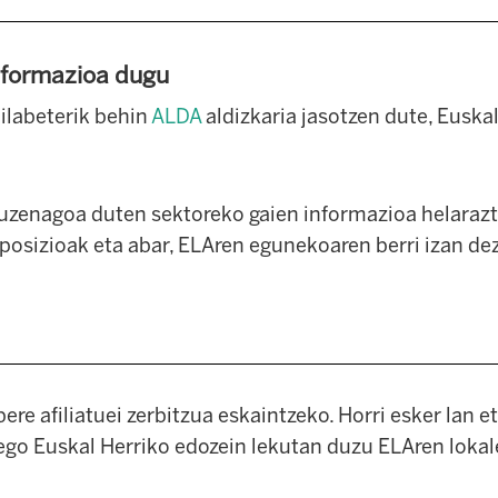
nformazioa dugu
hilabeterik behin
ALDA
aldizkaria jasotzen dute, Euskal
 zuzenagoa duten sektoreko gaien informazioa helarazt
posizioak eta abar,
ELAren egunekoaren berri izan de
bere afiliatuei zerbitzua eskaintzeko. Horri esker lan e
ego Euskal Herriko edozein lekutan duzu ELAren lokal