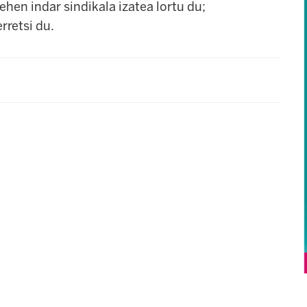
en indar sindikala izatea lortu du;
retsi du.