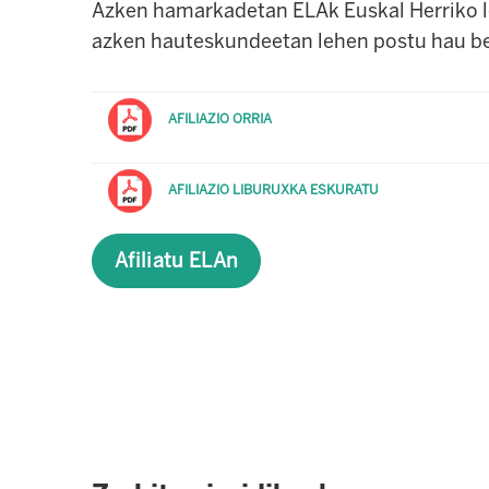
Azken hamarkadetan ELAk Euskal Herriko leh
azken
hauteskundeetan lehen postu hau ber
AFILIAZIO ORRIA
AFILIAZIO LIBURUXKA ESKURATU
Afiliatu ELAn