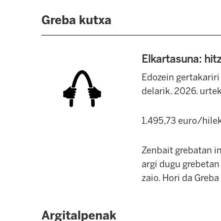
Greba kutxa
Elkartasuna: hit
Edozein gertakarir
delarik. 2026. urt
1.495,73 euro/hile
Zenbait grebatan i
argi dugu grebetan
zaio. Hori da Greba
Argitalpenak