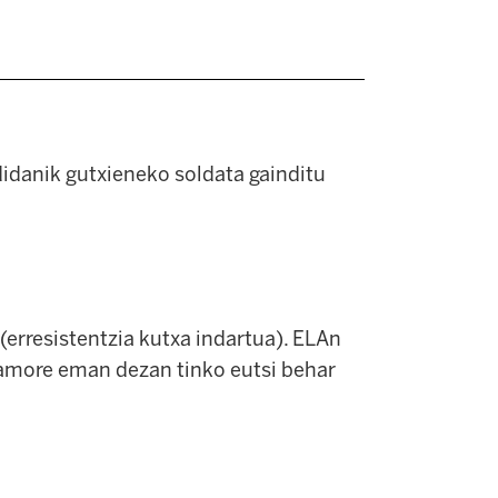
didanik gutxieneko soldata gainditu
(erresistentzia kutxa indartua). ELAn
 amore eman dezan tinko eutsi behar