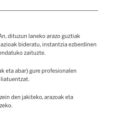
An, dituzun laneko arazo guztiak
azioak bideratu, instantzia ezberdinen
fendatuko zaituzte.
k eta abar) gure profesionalen
iliatuentzat.
ein den jakiteko, arazoak eta
zeko.