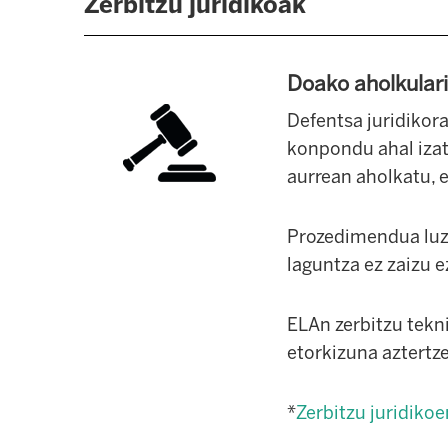
Zerbitzu juridikoak
Doako aholkulari
Defentsa juridikor
konpondu ahal izat
aurrean aholkatu, e
Prozedimendua luze
laguntza ez zaizu e
ELAn zerbitzu tekn
etorkizuna aztertz
*
Zerbitzu juridiko