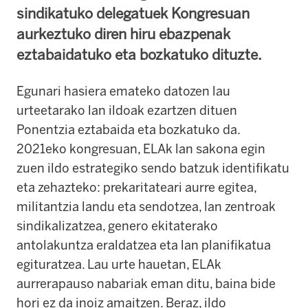
sindikatuko delegatuek Kongresuan
aurkeztuko diren hiru ebazpenak
eztabaidatuko eta bozkatuko dituzte.
Egunari hasiera emateko datozen lau
urteetarako lan ildoak ezartzen dituen
Ponentzia eztabaida eta bozkatuko da.
2021eko kongresuan, ELAk lan sakona egin
zuen ildo estrategiko sendo batzuk identifikatu
eta zehazteko: prekaritateari aurre egitea,
militantzia landu eta sendotzea, lan zentroak
sindikalizatzea, genero ekitaterako
antolakuntza eraldatzea eta lan planifikatua
egituratzea. Lau urte hauetan, ELAk
aurrerapauso nabariak eman ditu, baina bide
hori ez da inoiz amaitzen. Beraz, ildo