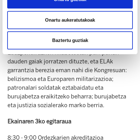
grebak.
Ebazpenen eztabaida
Onartu aukeratutakoak
Guztira hiru izango dira Kongresuan
Baztertu guztiak
eztabaidatu eta bozkatuko diren ebazpenak.
Ebazpenek azken hilabeteetan puri-purian
dauden gaiak jorratzen dituzte, eta ELAk
garrantzia berezia eman nahi die Kongresuan:
belizismoa eta Europaren militarizazioa;
patronalari soldatak eztabaidatu eta
burujabetza eraikitzeko beharra; burujabetza
eta justizia sozialerako marko berria.
Ekainaren 3ko egitaraua
8:30 - 9:00 Ordezkarien akreditazioa