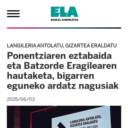
LANGILERIA ANTOLATU, GIZARTEA ERALDATU
Ponentziaren eztabaida
eta Batzorde Eragilearen
hautaketa, bigarren
eguneko ardatz nagusiak
2025/06/03