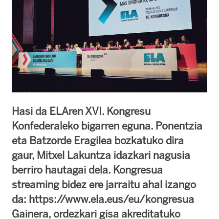
Hasi da ELAren XVI. Kongresu
Konfederaleko bigarren eguna. Ponentzia
eta Batzorde Eragilea bozkatuko dira
gaur, Mitxel Lakuntza idazkari nagusia
berriro hautagai dela. Kongresua
streaming bidez ere jarraitu ahal izango
da: https://www.ela.eus/eu/kongresua
Gainera, ordezkari gisa akreditatuko