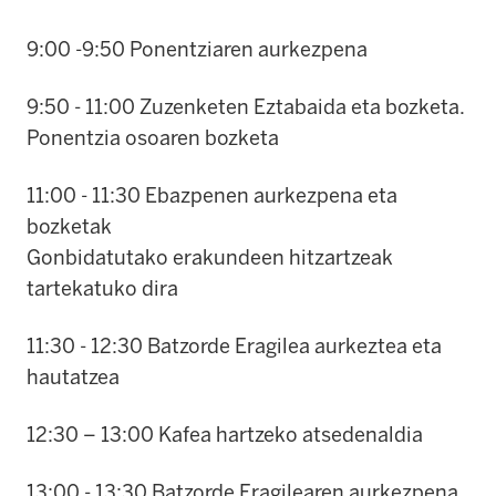
9:00 -9:50 Ponentziaren aurkezpena
9:50 - 11:00 Zuzenketen Eztabaida eta bozketa.
Ponentzia osoaren bozketa
11:00 - 11:30 Ebazpenen aurkezpena eta
bozketak
Gonbidatutako erakundeen hitzartzeak
tartekatuko dira
11:30 - 12:30 Batzorde Eragilea aurkeztea eta
hautatzea
12:30 – 13:00 Kafea hartzeko atsedenaldia
13:00 - 13:30 Batzorde Eragilearen aurkezpena