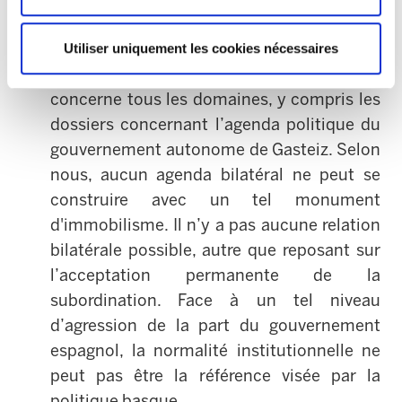
était illégale.
ELA juge important de souligner que cette
Utiliser uniquement les cookies nécessaires
attitude de refus systématique du PP
concerne tous les domaines, y compris les
dossiers concernant l’agenda politique du
gouvernement autonome de Gasteiz. Selon
nous, aucun agenda bilatéral ne peut se
construire avec un tel monument
d'immobilisme. Il n’y a pas aucune relation
bilatérale possible, autre que reposant sur
l’acceptation permanente de la
subordination. Face à un tel niveau
d’agression de la part du gouvernement
espagnol, la normalité institutionnelle ne
peut pas être la référence visée par la
politique basque.