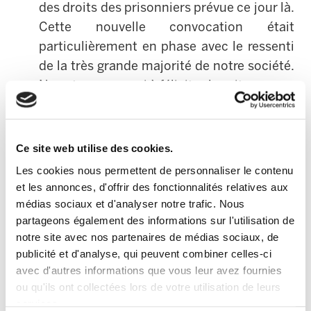
des droits des prisonniers prévue ce jour là.
Cette nouvelle convocation était
particulièrement en phase avec le ressenti
de la très grande majorité de notre société.
Nous tenons aussi à féliciter les citoyen-ne-
s qui par leur participation en masse en ont
fait la plus grande manifestation qu’ait
jamais connu le Pays Basque.
Ce site web utilise des cookies.
Les cookies nous permettent de personnaliser le contenu
Le syndicat ELA constate une nouvelle fois
et les annonces, d'offrir des fonctionnalités relatives aux
la gravité et le caractère régressif de
médias sociaux et d'analyser notre trafic. Nous
l'attitude du PP. Campant sur le terrain de
partageons également des informations sur l'utilisation de
l’extrême droite, il est devenu un obstacle
notre site avec nos partenaires de médias sociaux, de
publicité et d'analyse, qui peuvent combiner celles-ci
politique pour tout : pour la normalisation
avec d'autres informations que vous leur avez fournies
politique et la résolution du conflit
ou qu'ils ont collectées lors de votre utilisation de leurs
politique. Qui plus est, le PP impose un
services.