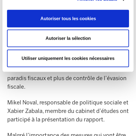
capital, qui permettra d’augmenter de
beaucoup les Budgets publics. Il faut éviter que
Autoriser tous les cookies
l’augmentation du déficit public implique
ensuite des ajustements structurels. Cela
implique un changement radical de la politique
Autoriser la sélection
fiscale. Il faut aussi que les mouvements de
capitaux payent un impôt important.
Utiliser uniquement les cookies nécessaires
ELA défend aussi le démantèlement total des
paradis fiscaux et plus de contrôle de l’évasion
fiscale.
Mikel Noval, responsable de politique sociale et
Xabier Zabala, membre du cabinet d’études ont
participé à la présentation du rapport.
Malgré l’importance des mesures qui vont être