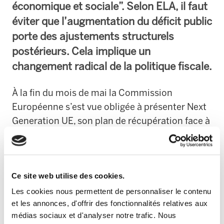
économique et sociale”. Selon ELA, il faut
éviter que l’augmentation du déficit public
porte des ajustements structurels
postérieurs. Cela implique un
changement radical de la politique fiscale.
À la fin du mois de mai la Commission
Européenne s’est vue obligée à présenter Next
Generation UE, son plan de récupération face à
la crise du COVID-19 pour la période 2021-2027.
Dans cet effort figure le Plan Next Generation
EU, doté de 750.000 millions d’euros. De cette
Ce site web utilise des cookies.
quantité, la proposition est la suivante :
500.000 millions sous forme de transferts ou
Les cookies nous permettent de personnaliser le contenu
et les annonces, d'offrir des fonctionnalités relatives aux
subventions et 250.000 millions sous forme de
médias sociaux et d'analyser notre trafic. Nous
prêts.