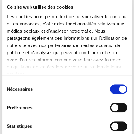
fraternelle” pour dénoncer lors des élections
Ce site web utilise des cookies.
au Parlement Européen les politiques
Les cookies nous permettent de personnaliser le contenu
migratoires de l’Union Européenne et des
et les annonces, d'offrir des fonctionnalités relatives aux
gouvernements qui la forment.
médias sociaux et d'analyser notre trafic. Nous
partageons également des informations sur l'utilisation de
En Euskal Herria, la responsabilité de
notre site avec nos partenaires de médias sociaux, de
dynamiser ce processus a été assumée par la
publicité et d'analyse, qui peuvent combiner celles-ci
plateforme Ongi Etorri Errefuxiatuak. Le
avec d'autres informations que vous leur avez fournies
rassemblement convoque à une éteinte
ou qu'ils ont collectées lors de votre utilisation de leurs
services.
fraternelle simultanée sur les places et en face
Lire la politique des cookies
des mairies des villages et villes d’Europe. ELA
Sélection
Nécessaires
du
s’unit à cette initiative et convoque tous ses
consentement
membres à y participer.
Préférences
Le rendez-vous, en Euskal Herria, est à Durango
à 12h00 et la veille, 4 mai, plusieurs étreintes
Statistiques
fraternelles ont été organisées dans différentes