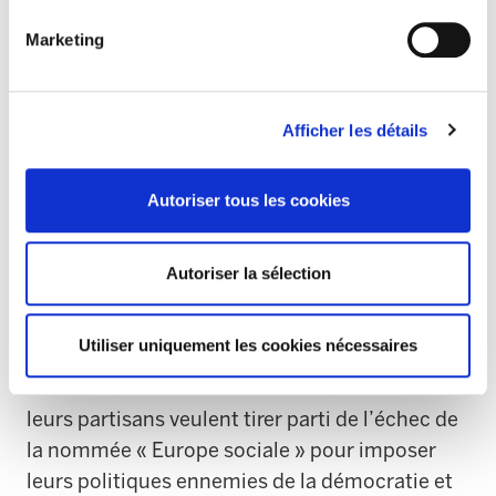
localités.
Marketing
Nous serons nombreux les européens qui
allons nous unir dans une étreinte solidaire
Afficher les détails
mais cette campagne va plus loin qu’une
célébration un jour précis : il s’agit d’une
Autoriser tous les cookies
campagne de sensibilisation humaine pour
créer en Europe un espace d’accueil et de libre
circulation des réfugiés.
Autoriser la sélection
Le manifeste de l’initiative rappelle qu’il faut
Utiliser uniquement les cookies nécessaires
faire face à ces politiques racistes et
discriminatoires. Les forces néofascistes et
leurs partisans veulent tirer parti de l’échec de
la nommée « Europe sociale » pour imposer
leurs politiques ennemies de la démocratie et