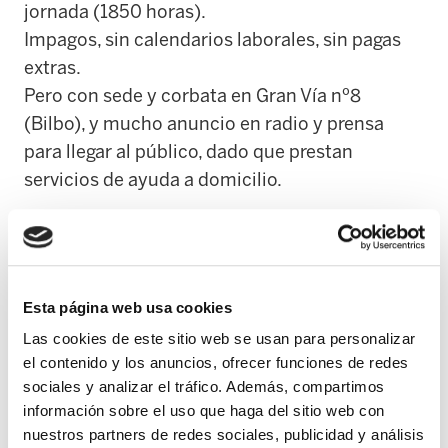
jornada (1850 horas).
Impagos, sin calendarios laborales, sin pagas
extras.
Pero con sede y corbata en Gran Vía nº8
(Bilbo), y mucho anuncio en radio y prensa
para llegar al público, dado que prestan
servicios de ayuda a domicilio.
Hace dos años, ante esta situación, metimos
preaviso de elecciones. La empresa no
solamente juega sus bazas, y sacan 3
Esta página web usa cookies
delegados bajo la sigla de Concesiones
Las cookies de este sitio web se usan para personalizar
Obreras. Desde la votación oficialmente como
el contenido y los anuncios, ofrecer funciones de redes
sindicato desaparece, y quedan como son:
sociales y analizar el tráfico. Además, compartimos
¡empresa!
información sobre el uso que haga del sitio web con
nuestros partners de redes sociales, publicidad y análisis