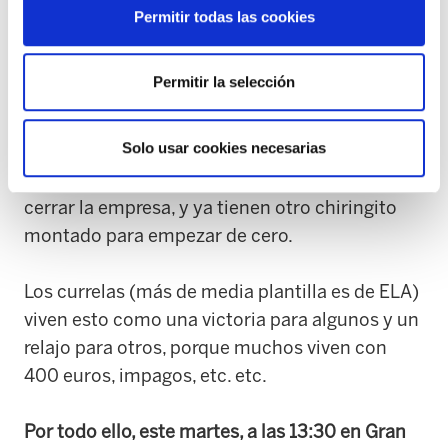
Nos damos cuenta que los currelas ni cotizan
Permitir todas las cookies
correctamente.
Permitir la selección
Vamos al INSS (Instituto Nacional de la
Seguridad Social), y le ponen a la empresa una
Solo usar cookies necesarias
sanción de 90.000 euros... que usan para
meter un concurso de acreedores. Quieren
cerrar la empresa, y ya tienen otro chiringito
montado para empezar de cero.
Los currelas (más de media plantilla es de ELA)
viven esto como una victoria para algunos y un
relajo para otros, porque muchos viven con
400 euros, impagos, etc. etc.
Por todo ello, este martes, a las 13:30 en Gran