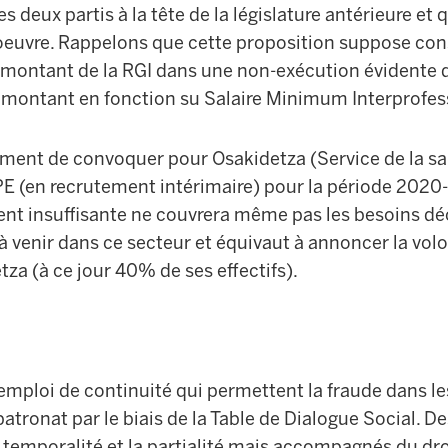
es deux partis à la tête de la législature antérieure et q
 oeuvre. Rappelons que cette proposition suppose con
 montant de la RGI dans une non-exécution évidente d
e montant en fonction su Salaire Minimum Interprofes
ement de convoquer pour Osakidetza (Service de la sa
E (en recrutement intérimaire) pour la période 2020
nt insuffisante ne couvrera même pas les besoins dé
 à venir dans ce secteur et équivaut à annoncer la vo
etza (à ce jour 40% de ses effectifs).
’emploi de continuité qui permettent la fraude dans l
patronat par le biais de la Table de Dialogue Social. D
 temporalité et la partialité mais accompagnés du dro