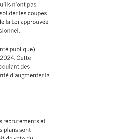
u’ils n’ont pas
solider les coupes
e la Loi approuvée
sionnel.
nté publique)
-2024. Cette
coulant des
lonté d’augmenter la
es recrutements et
es plans sont
it de veto du