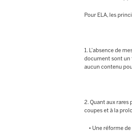
Pour ELA, les prin
1. L’absence de me
document sont un f
aucun contenu po
2. Quant aux rares 
coupes et à la prolo
• Une réforme de l