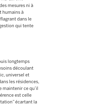
des mesures ni à
et humains à
flagrant dans le
gestion qui tente
epuis longtemps
besoins découlant
c, universel et
dans les résidences,
e maintenir ce qu’il
férence est celle
tation” écartant la