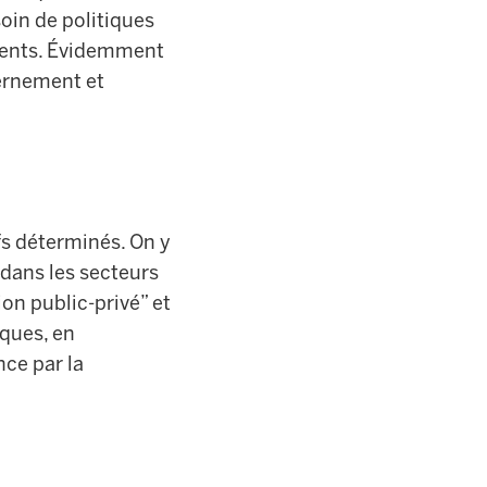
soin de politiques
ements. Évidemment
ernement et
ifs déterminés. On y
 dans les secteurs
on public-privé” et
sques, en
nce par la