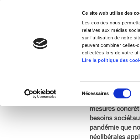
Ce site web utilise des co
Les cookies nous permetten
relatives aux médias socia
sur l'utilisation de notre 
peuvent combiner celles-ci
collectées lors de votre uti
L’accord PNV-PSE m
Lire la politique des coo
pour affronter la c
Selon ELA, l’ac
Sélection
Nécessaires
15/09/2020
du
structurer le no
consentement
mesures concrètes
besoins sociétau
pandémie que no
néolibérales app