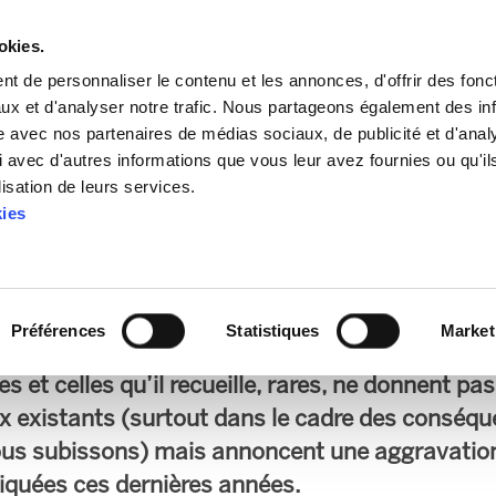
okies.
t de personnaliser le contenu et les annonces, d'offrir des fonct
ux et d'analyser notre trafic. Nous partageons également des in
site avec nos partenaires de médias sociaux, de publicité et d'anal
 avec d'autres informations que vous leur avez fournies ou qu'il
lisation de leurs services.
ise sur des coupes et p
kies
rise de la COVID-19
cord de programme signé par PNV et PSE-EE-P
Préférences
Statistiques
Market
uveau Gouvernement basque est inquiétant. Il e
 et celles qu’il recueille, rares, ne donnent pa
x existants (surtout dans le cadre des conséqu
us subissons) mais annoncent une aggravation
liquées ces dernières années.