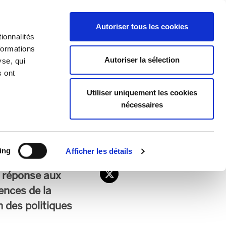
EU
ES
EN
FR
Autoriser tous les cookies
ionnalités
REJOIGNEZ-NOUS
formations
Autoriser la sélection
yse, qui
s ont
lus de précarité
Utiliser uniquement les cookies
nécessaires
SOE pour
ing
Afficher les détails
st dépourvu de
s réponse aux
ences de la
 des politiques