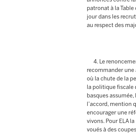
patronat à la Table
jour dans les recru
au respect des majo
4. Le renoncement 
recommander une au
où la chute de la p
la politique fisca
basques assumée, la
l’accord, mention 
encourager une réfo
vivons. Pour ELA la
voués à des coupes,