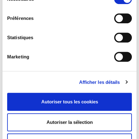
du
consentement
Préférences
Statistiques
Marketing
Afficher les détails
GRÈVE GÉNÉRALE
Large soutien à la grève générale du 17 mars: la
Autoriser tous les cookies
lutte continue
Autoriser la sélection