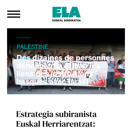
PALESTINE
Des dizaines de personnes
dénoncent à Bilbao les
liens des institutions
basques avec Israël