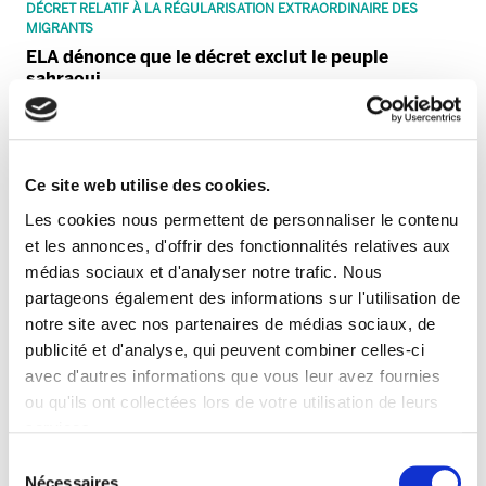
DÉCRET RELATIF À LA RÉGULARISATION EXTRAORDINAIRE DES
MIGRANTS
ELA dénonce que le décret exclut le peuple
sahraoui
Ce site web utilise des cookies.
Les cookies nous permettent de personnaliser le contenu
et les annonces, d'offrir des fonctionnalités relatives aux
médias sociaux et d'analyser notre trafic. Nous
partageons également des informations sur l'utilisation de
notre site avec nos partenaires de médias sociaux, de
publicité et d'analyse, qui peuvent combiner celles-ci
avec d'autres informations que vous leur avez fournies
PALESTINE
ou qu'ils ont collectées lors de votre utilisation de leurs
CAF doit abandonner son projet de Jérusalem
services.
Lire la politique des cookies
Sélection
Nécessaires