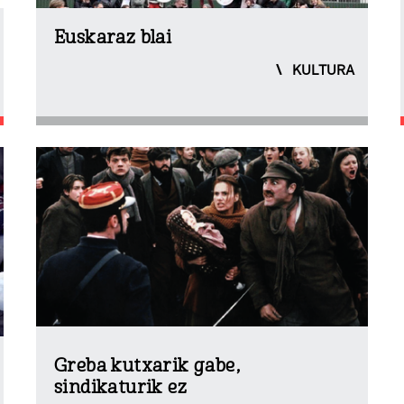
Euskaraz blai
KULTURA
Greba kutxarik gabe,
sindikaturik ez