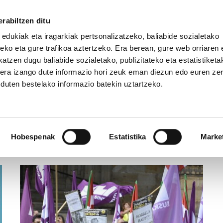
rabiltzen ditu
 edukiak eta iragarkiak pertsonalizatzeko, baliabide sozialetako
eko eta gure trafikoa aztertzeko. Era berean, gure web orriaren e
atzen dugu baliabide sozialetako, publizitateko eta estatistiketa
kera izango dute informazio hori zeuk eman diezun edo euren ze
ERREPORTAJEAK
IRITZIAK
ZER DA ALDA?
u duten bestelako informazio batekin uztartzeko.
Hobespenak
Estatistika
Marke