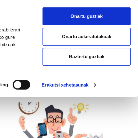
Onartu guztiak
rabilerari
Onartu aukeratutakoak
ko gure
rbitzuak
MANU ROBLES-ARANGIZ FUNDAZIOA
Baztertu guztiak
ting
Erakutsi xehetasunak