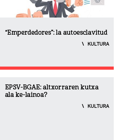
“Emperdedores”: la autoesclavitud
KULTURA
EPSV-BGAE: altxorraren kutxa
ala ke-lainoa?
KULTURA