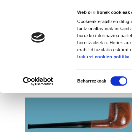
Web orri honek cookieak e
Cookieak erabiltzen ditugu
funtzionaltasunak eskaintz
buruzko informazioa partek
hornitzaileekin. Horiek au
KULTURA
ARTXIBOA
ELKARRIZKETAK
erabili dituzulako eskurat
BIDELAGUN FUNDAZIOA
Irakurri cookien politika
Kultura
Baimena
Beharrezkoak
hautatzea