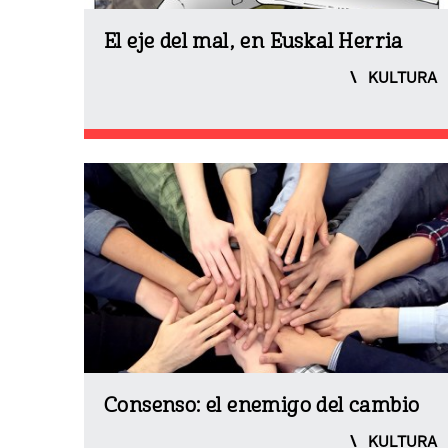
El eje del mal, en Euskal Herria
KULTURA
Consenso: el enemigo del cambio
KULTURA