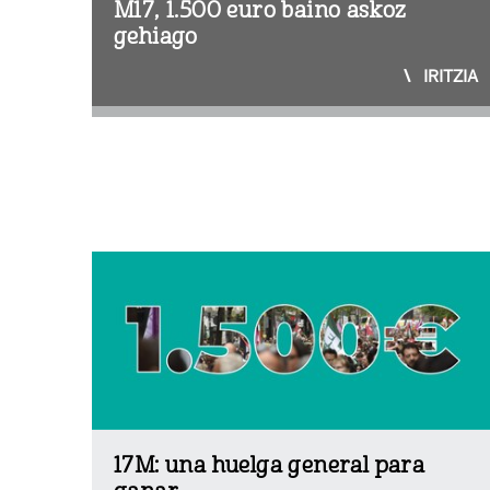
M17, 1.500 euro baino askoz
gehiago
IRITZIA
17M: una huelga general para