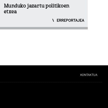
Munduko jazartu politikoen
etxea
ERREPORTAJEA
KONTAKTUA