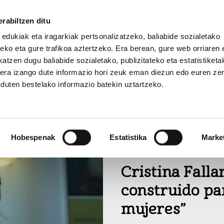
rabiltzen ditu
 edukiak eta iragarkiak pertsonalizatzeko, baliabide sozialetako
eko eta gure trafikoa aztertzeko. Era berean, gure web orriaren e
atzen dugu baliabide sozialetako, publizitateko eta estatistiketa
kera izango dute informazio hori zeuk eman diezun edo euren ze
ERREPORTAJEAK
IRITZIAK
ZER DA ALDA?
u duten bestelako informazio batekin uztartzeko.
Hobespenak
Estatistika
Marke
ELKARRIZKETA
Cristina Falla
construido par
mujeres”