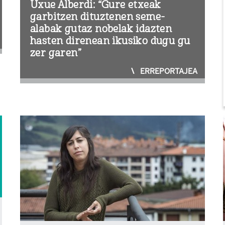
Uxue Alberdi: “Gure etxeak
garbitzen dituztenen seme-
alabak gutaz nobelak idazten
hasten direnean ikusiko dugu gu
zer garen”
ERREPORTAJEA