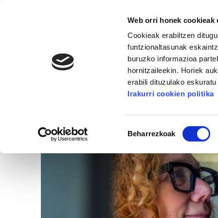
Web orri honek cookieak e
Cookieak erabiltzen ditugu
funtzionaltasunak eskaintz
buruzko informazioa partek
hornitzaileekin. Horiek au
KULTURA
ARTXIBOA
ELKARRIZKETAK
erabili dituzulako eskurat
BIDELAGUN FUNDAZIOA
Irakurri cookien politika
Baimena
Beharrezkoak
hautatzea