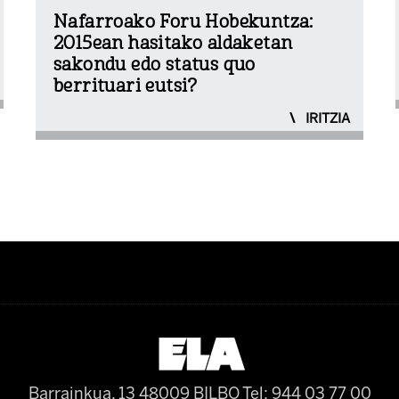
Nafarroako Foru Hobekuntza:
2015ean hasitako aldaketan
sakondu edo status quo
berrituari eutsi?
IRITZIA
Barrainkua, 13 48009 BILBO
Tel: 944 03 77 00