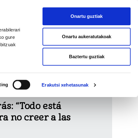
Onartu guztiak
rabilerari
Onartu aukeratutakoak
ko gure
rbitzuak
MANU ROBLES-ARANGIZ FUNDAZIOA
Baztertu guztiak
ting
Erakutsi xehetasunak
rás: “Todo está
a no creer a las