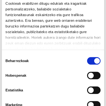
descarbonización
Cookieak erabiltzen ditugu edukiak eta iragarkiak
pertsonalizatzeko, baliabide sozialetako
funtzionaltasunak eskaintzeko eta gure trafikoa
aztertzeko. Era berean, gure web orriaren erabilerari
buruzko informazioa partekatzen dugu baliabide
sozialetako, publizitateko eta estatistiketako gure
hornitzaileekin. Horiek aukera izango dute informazio hori
zeuk eman diezun edo euren zerbitzuak erabili dituzulako
eskuratu duten bestelako informazio batekin uztartzeko.
Irakurri cookien politika
Baimena
Beharrezkoak
hautatzea
Hobespenak
Estatistika
Marketing