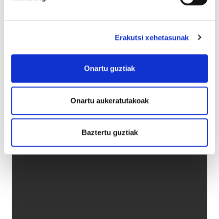
Erakutsi xehetasunak
Onartu guztiak
Onartu aukeratutakoak
Baztertu guztiak