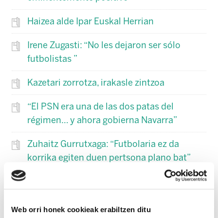
Haizea alde Ipar Euskal Herrian
Irene Zugasti: “No les dejaron ser sólo
futbolistas ”
Kazetari zorrotza, irakasle zintzoa
“El PSN era una de las dos patas del
régimen… y ahora gobierna Navarra”
Zuhaitz Gurrutxaga: “Futbolaria ez da
korrika egiten duen pertsona plano bat”
Ipuinkeriez haratago
Neocolonialismo en nombre de la
Web orri honek cookieak erabiltzen ditu