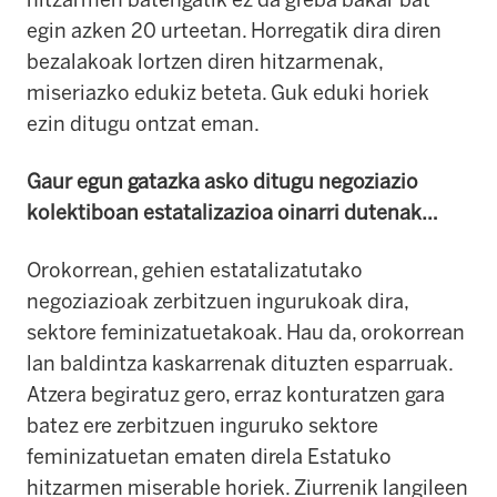
egin azken 20 urteetan. Horregatik dira diren
bezalakoak lortzen diren hitzarmenak,
miseriazko edukiz beteta. Guk eduki horiek
ezin ditugu ontzat eman.
Gaur egun gatazka asko ditugu negoziazio
kolektiboan estatalizazioa oinarri dutenak…
Orokorrean, gehien estatalizatutako
negoziazioak zerbitzuen ingurukoak dira,
sektore feminizatuetakoak. Hau da, orokorrean
lan baldintza kaskarrenak dituzten esparruak.
Atzera begiratuz gero, erraz konturatzen gara
batez ere zerbitzuen inguruko sektore
feminizatuetan ematen direla Estatuko
hitzarmen miserable horiek. Ziurrenik langileen