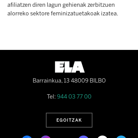
afiliatzen diren lagun gehienak zerbitzuen
alorreko sektore feminizatuetakoak izatea.
Barrainkua, 13 48009 BILBO
Tel:
944 03 77 00
EGOITZAK