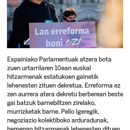
Espainiako Parlamentuak atzera bota
zuen urtarrilaren 10ean euskal
hitzarmenak estatukoen gainetik
lehenesten zituen dekretua. Erreforma ez
zen aurrera atera dekretu berberean beste
gai batzuk barnebiltzen zirelako,
murrizketak barne. Pello Igeregik,
negoziazio kolektiboko arduradunak,
hemengo hitzarmenak lehenesten dituen