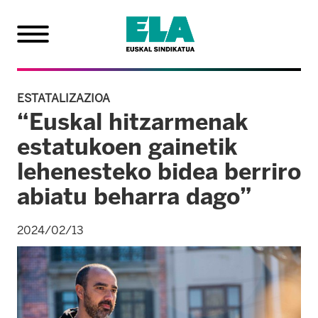
ESTATALIZAZIOA
“Euskal hitzarmenak
estatukoen gainetik
lehenesteko bidea berriro
abiatu beharra dago”
2024/02/13