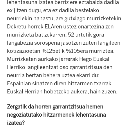
lehentasuna izatea berriz ere eztabaida dadila
exijitzen dugu, eta ez dadila bestelako
neurriekin nahastu, are gutxiago murrizketekin.
Dekretu horrek ELAren ustez onartezina zen
murrizketa bat zekarren: 52 urtetik gora
langabezia sorospena jasotzen zuten langileen
kotizazioetan %125etik %105era murriztea.
Murrizketen aurkako jarrerak Hego Euskal
Herriko langileentzat oso garrantzitsua den
neurria bertan behera uztea ekarri du:
Espainian sinatzen diren hitzarmen txarrak
Euskal Herrian hobetzeko aukera, hain zuzen.
Zergatik da horren garrantzitsua hemen
negoziatutako hitzarmenek lehentasuna
izatea?