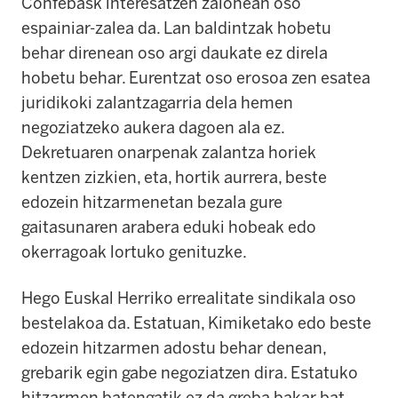
Confebask interesatzen zaionean oso
espainiar-zalea da. Lan baldintzak hobetu
behar direnean oso argi daukate ez direla
hobetu behar. Eurentzat oso erosoa zen esatea
juridikoki zalantzagarria dela hemen
negoziatzeko aukera dagoen ala ez.
Dekretuaren onarpenak zalantza horiek
kentzen zizkien, eta, hortik aurrera, beste
edozein hitzarmenetan bezala gure
gaitasunaren arabera eduki hobeak edo
okerragoak lortuko genituzke.
Hego Euskal Herriko errealitate sindikala oso
bestelakoa da. Estatuan, Kimiketako edo beste
edozein hitzarmen adostu behar denean,
grebarik egin gabe negoziatzen dira. Estatuko
hitzarmen batengatik ez da greba bakar bat