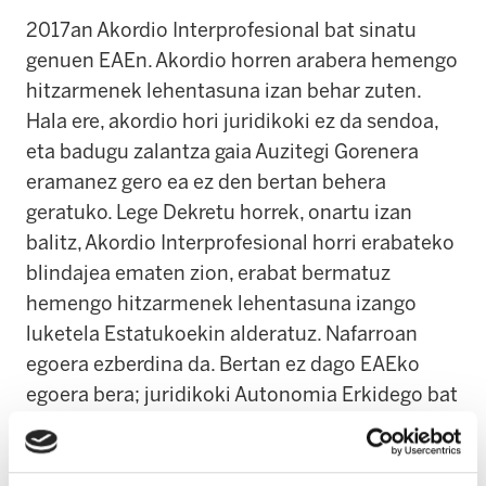
2017an Akordio Interprofesional bat sinatu
genuen EAEn. Akordio horren arabera hemengo
hitzarmenek lehentasuna izan behar zuten.
Hala ere, akordio hori juridikoki ez da sendoa,
eta badugu zalantza gaia Auzitegi Gorenera
eramanez gero ea ez den bertan behera
geratuko. Lege Dekretu horrek, onartu izan
balitz, Akordio Interprofesional horri erabateko
blindajea ematen zion, erabat bermatuz
hemengo hitzarmenek lehentasuna izango
luketela Estatukoekin alderatuz. Nafarroan
egoera ezberdina da. Bertan ez dago EAEko
egoera bera; juridikoki Autonomia Erkidego bat
da eta ez da behar gisa horretako Akordio
Interprofesionalik.