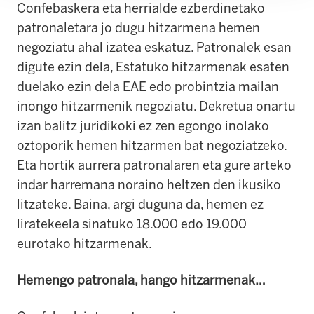
Confebaskera eta herrialde ezberdinetako
patronaletara jo dugu hitzarmena hemen
negoziatu ahal izatea eskatuz. Patronalek esan
digute ezin dela, Estatuko hitzarmenak esaten
duelako ezin dela EAE edo probintzia mailan
inongo hitzarmenik negoziatu. Dekretua onartu
izan balitz juridikoki ez zen egongo inolako
oztoporik hemen hitzarmen bat negoziatzeko.
Eta hortik aurrera patronalaren eta gure arteko
indar harremana noraino heltzen den ikusiko
litzateke. Baina, argi duguna da, hemen ez
liratekeela sinatuko 18.000 edo 19.000
eurotako hitzarmenak.
Hemengo patronala, hango hitzarmenak…