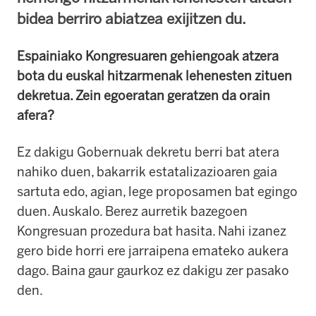
bidea berriro abiatzea exijitzen du.
Espainiako Kongresuaren gehiengoak atzera
bota du euskal hitzarmenak lehenesten zituen
dekretua. Zein egoeratan geratzen da orain
afera?
Ez dakigu Gobernuak dekretu berri bat atera
nahiko duen, bakarrik estatalizazioaren gaia
sartuta edo, agian, lege proposamen bat egingo
duen. Auskalo. Berez aurretik bazegoen
Kongresuan prozedura bat hasita. Nahi izanez
gero bide horri ere jarraipena emateko aukera
dago. Baina gaur gaurkoz ez dakigu zer pasako
den.