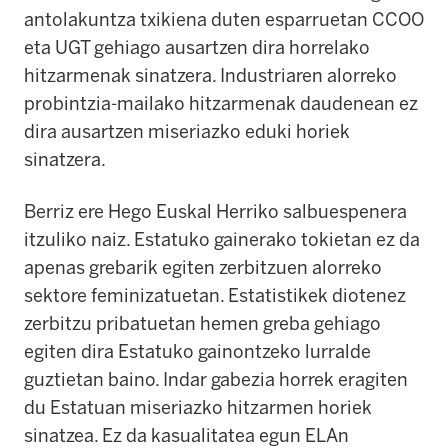
antolakuntza txikiena duten esparruetan CCOO
eta UGT gehiago ausartzen dira horrelako
hitzarmenak sinatzera. Industriaren alorreko
probintzia-mailako hitzarmenak daudenean ez
dira ausartzen miseriazko eduki horiek
sinatzera.
Berriz ere Hego Euskal Herriko salbuespenera
itzuliko naiz. Estatuko gainerako tokietan ez da
apenas grebarik egiten zerbitzuen alorreko
sektore feminizatuetan. Estatistikek diotenez
zerbitzu pribatuetan hemen greba gehiago
egiten dira Estatuko gainontzeko lurralde
guztietan baino. Indar gabezia horrek eragiten
du Estatuan miseriazko hitzarmen horiek
sinatzea. Ez da kasualitatea egun ELAn