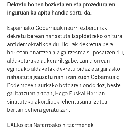
Dekretu honen bozketaren eta prozeduraren
inguruan kalapita handia sortu da.
Espainiako Gobernuak neurri ezberdinak
dekretu berean nahastuta izapidetzeko ohitura
antidemokratikoa du. Horrek dekretua bere
horretan onartzea ala gaitzestea suposatzen du,
aldaketarako aukerarik gabe. Lan alorrean
egindako aldaketak dekretu bidez eta gai asko
nahastuta gauzatu nahi izan zuen Gobernuak;
Podemosen aurkako botoaren ondorioz, beste
gai batzuen artean, Hego Euskal Herrian
sinatutako akordioek lehentasuna izatea
bertan behera geratu zen.
EAEko eta Nafarroako hitzarmenek