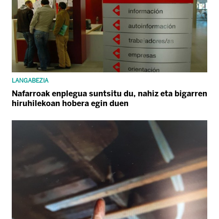
LANGABEZIA
Nafarroak enplegua suntsitu du, nahiz eta bigarren
hiruhilekoan hobera egin duen