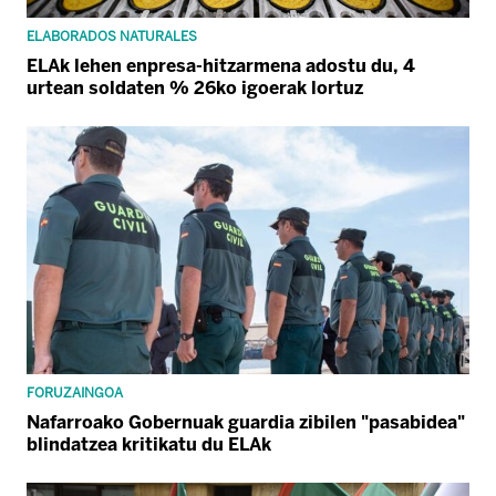
ELABORADOS NATURALES
ELAk lehen enpresa-hitzarmena adostu du, 4
urtean soldaten % 26ko igoerak lortuz
FORUZAINGOA
Nafarroako Gobernuak guardia zibilen "pasabidea"
blindatzea kritikatu du ELAk