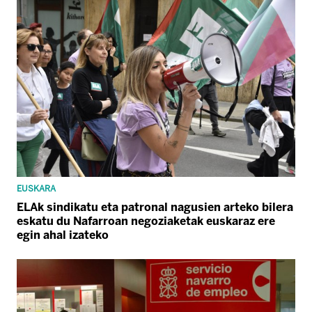
EUSKARA
ELAk sindikatu eta patronal nagusien arteko bilera
eskatu du Nafarroan negoziaketak euskaraz ere
egin ahal izateko