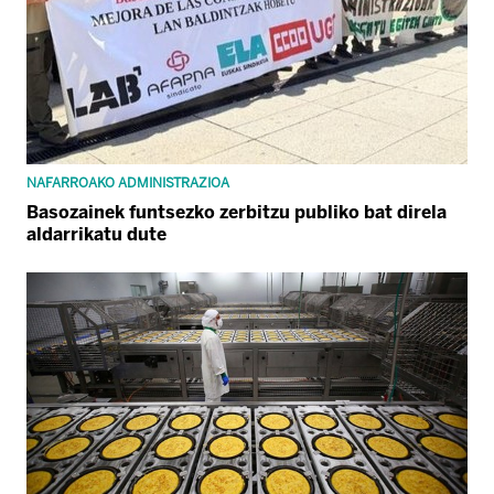
NAFARROAKO ADMINISTRAZIOA
Basozainek funtsezko zerbitzu publiko bat direla
aldarrikatu dute