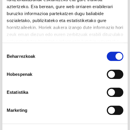
aztertzeko. Era berean, gure web orriaren erabilerari
buruzko informazioa partekatzen dugu baliabide
sozialetako, publizitateko eta estatistiketako gure
hornitzaileekin. Horiek aukera izango dute informazio hori
zeuk eman diezun edo euren zerbitzuak erabili dituzulako
PARMI LOGISTICS (BERRIOBEITI)
eskuratu duten bestelako informazio batekin uztartzeko.
ELAk lanuzteak deitu ditu Amazonen paketeria
Irakurri cookien politika
Baimena
banatzen duen nafarroako enpresan
Beharrezkoak
hautatzea
Hobespenak
Estatistika
Marketing