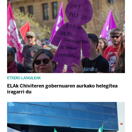
ETXEKO LANGILEAK
ELAk Chiviteren gobernuaren aurkako helegitea
iragarri du