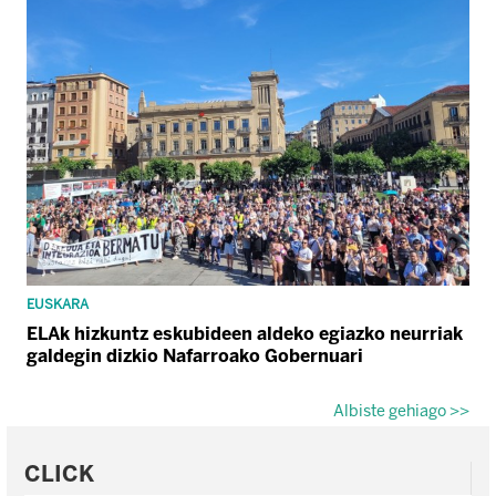
EUSKARA
ELAk hizkuntz eskubideen aldeko egiazko neurriak
galdegin dizkio Nafarroako Gobernuari
Albiste gehiago >>
CLICK