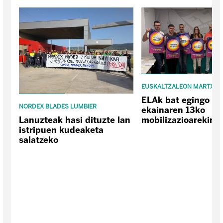
EUSKALTZALEON MARTXA
ELAk bat egingo du
NORDEX BLADES LUMBIER
ekainaren 13ko
Lanuzteak hasi dituzte lan
mobilizazioarekin
istripuen kudeaketa
salatzeko