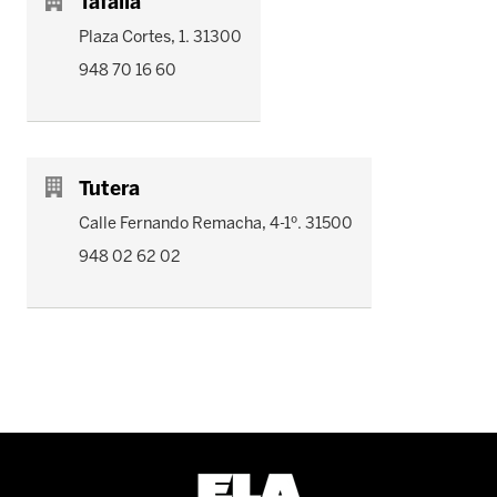
Tafalla
Plaza Cortes, 1. 31300
948 70 16 60
Tutera
Calle Fernando Remacha, 4-1º. 31500
948 02 62 02