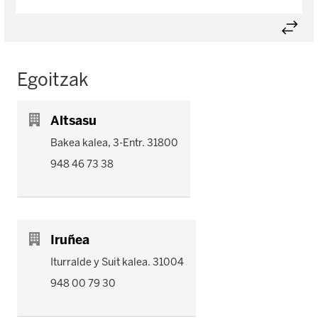
Egoitzak
Altsasu
Bakea kalea, 3-Entr. 31800
948 46 73 38
Iruñea
Iturralde y Suit kalea. 31004
948 00 79 30