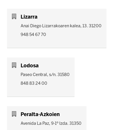
Lizarra
Anai Diego Lizarrakoaren kalea, 13. 31200
948 54 67 70
Lodosa
Paseo Central, s/n. 31580
848 83 24 00
Peralta-Azkoien
Avenida La Paz, 9-1º Izda. 31350