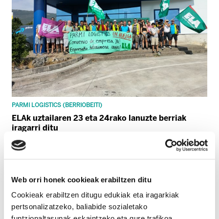
PARMI LOGISTICS (BERRIOBEITI)
ELAk uztailaren 23 eta 24rako lanuzte berriak
iragarri ditu
Web orri honek cookieak erabiltzen ditu
Cookieak erabiltzen ditugu edukiak eta iragarkiak
pertsonalizatzeko, baliabide sozialetako
funtzionaltasunak eskaintzeko eta gure trafikoa