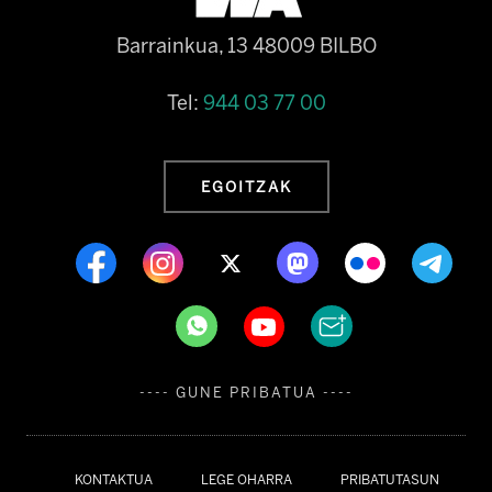
Barrainkua, 13 48009 BILBO
Tel:
944 03 77 00
EGOITZAK
---- GUNE PRIBATUA ----
KONTAKTUA
LEGE OHARRA
PRIBATUTASUN