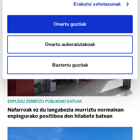
CAJA RURAL TALDEA
Erakutsi xehetasunak
Solera Navarrako langileek greba deitu dute
uztailaren 6tik 14ra
Onartu guztiak
Onartu aukeratutakoak
Baztertu guztiak
ENPLEGU ZERBITZU PUBLIKOKO DATUAK
Nafarroak ez du langabezia murriztu normalean
enplegurako positiboa den hilabete batean