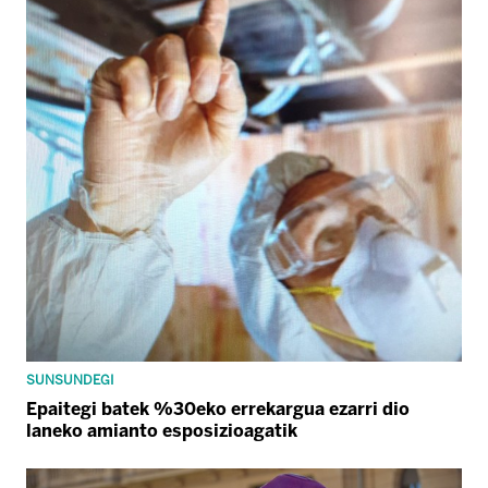
SUNSUNDEGI
Epaitegi batek %30eko errekargua ezarri dio
laneko amianto esposizioagatik