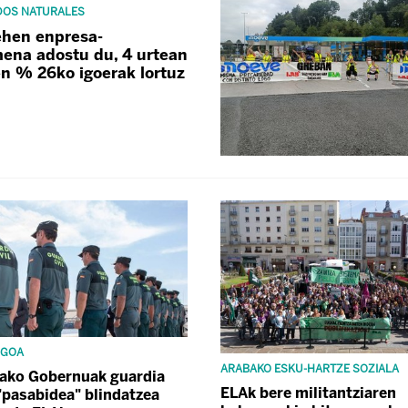
DOS NATURALES
ehen enpresa-
mena adostu du, 4 urtean
en % 26ko igoerak lortuz
NGOA
ARABAKO ESKU-HARTZE SOZIALA
ako Gobernuak guardia
ELAk bere militantziaren
 "pasabidea" blindatzea