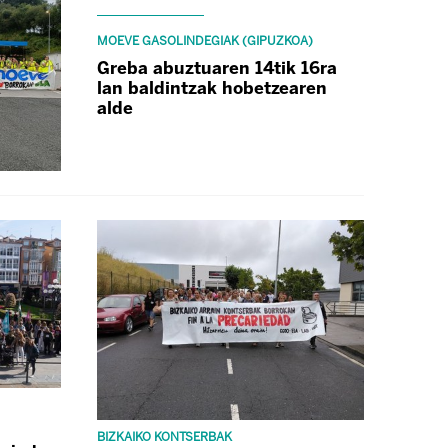
MOEVE GASOLINDEGIAK (GIPUZKOA)
Greba abuztuaren 14tik 16ra
lan baldintzak hobetzearen
alde
BIZKAIKO KONTSERBAK