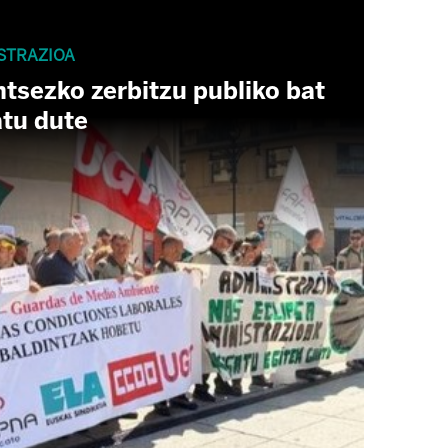
STRAZIOA
tsezko zerbitzu publiko bat
atu dute