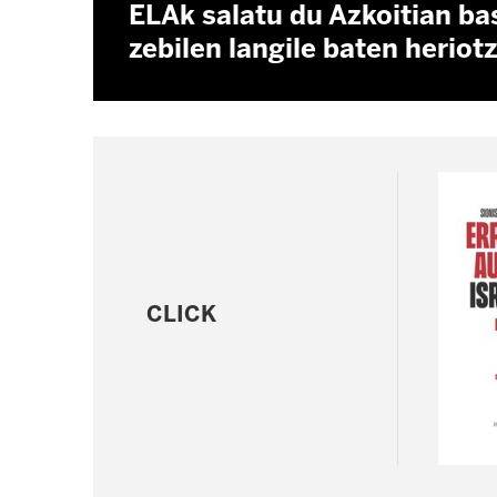
ELAk salatu du Azkoitian ba
zebilen langile baten heriot
CLICK