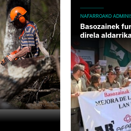
NAFARROAKO ADMINI
Basozainek fun
direla aldarrik