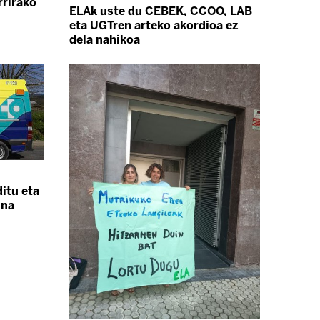
rrirako
ELAk uste du CEBEK, CCOO, LAB
eta UGTren arteko akordioa ez
dela nahikoa
itu eta
una