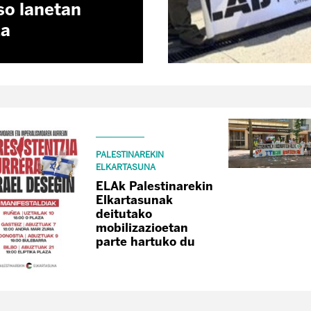
so lanetan
za
PALESTINAREKIN
ELKARTASUNA
ELAk Palestinarekin
Elkartasunak
deitutako
mobilizazioetan
parte hartuko du