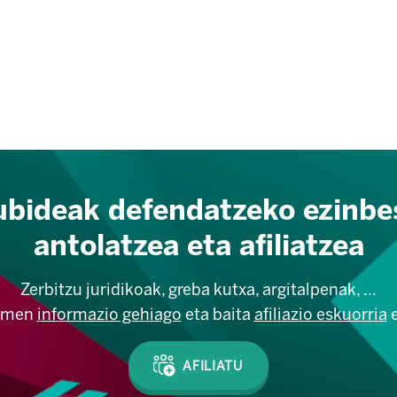
ubideak defendatzeko ezinbe
antolatzea eta afiliatzea
Zerbitzu juridikoak, greba kutxa, argitalpenak, ...
emen
informazio gehiago
eta baita
afiliazio eskuorria
e
AFILIATU