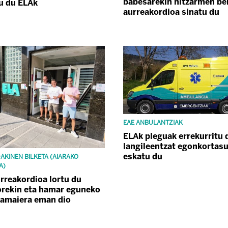
babesarekin hitzarmen be
tu du ELAk
aurreakordioa sinatu du
EAE ANBULANTZIAK
ELAk pleguak errekurritu d
langileentzat egonkortas
eskatu du
AKINEN BILKETA (AIARAKO
A)
rreakordioa lortu du
rekin eta hamar eguneko
 amaiera eman dio