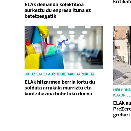
kritika
ELAk demanda kolektiboa
aurkeztu du enpresa ituna ez
betetzeagatik
GIPUZKOAKO AUZITEGIETAKO GARBIKETA
ELAk hitzarmen berria lortu du
soldata arrakala murriztu eta
HIRI HOND
kontziliazioa hobetuko duena
KUADRILL
ELAk au
PreZero
grebari