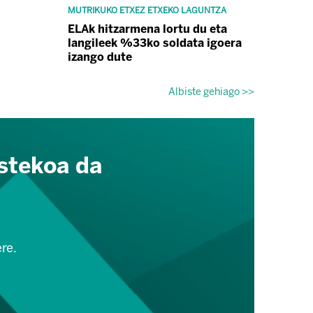
MUTRIKUKO ETXEZ ETXEKO LAGUNTZA
ELAk hitzarmena lortu du eta
langileek %33ko soldata igoera
izango dute
Albiste gehiago >>
stekoa da
re.