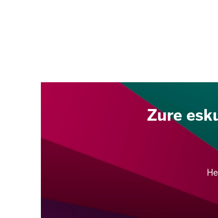
Zure esk
H