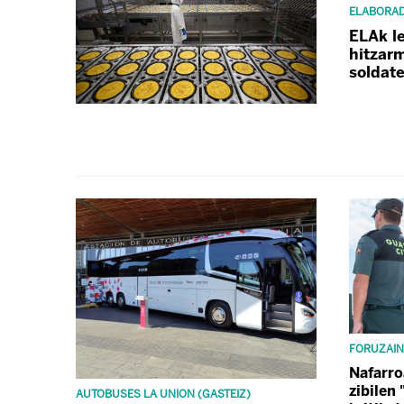
ELABORA
ELAk l
hitzar
soldat
FORUZAI
Nafarro
zibilen
AUTOBUSES LA UNION (GASTEIZ)