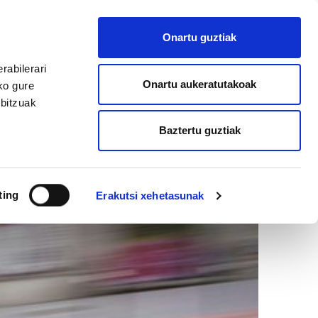
EU
ES
EN
FR
Onartu guztiak
AFILIATU
rabilerari
Onartu aukeratutakoak
ko gure
rbitzuak
Baztertu guztiak
ting
Erakutsi xehetasunak