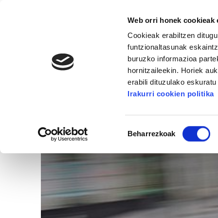
Web orri honek cookieak e
Cookieak erabiltzen ditugu
funtzionaltasunak eskaintz
buruzko informazioa partek
hornitzaileekin. Horiek au
16. KONGRESUA
ALDA
MANU ROBLES-ARANG
erabili dituzulako eskurat
Irakurri cookien politika
Baimena
Beharrezkoak
hautatzea