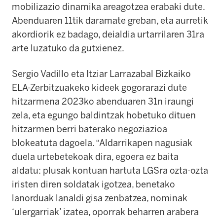
mobilizazio dinamika areagotzea erabaki dute.
Abenduaren 11tik daramate greban, eta aurretik
akordiorik ez badago, deialdia urtarrilaren 31ra
arte luzatuko da gutxienez.
Sergio Vadillo eta Itziar Larrazabal Bizkaiko
ELA-Zerbitzuakeko kideek gogorarazi dute
hitzarmena 2023ko abenduaren 31n iraungi
zela, eta egungo baldintzak hobetuko dituen
hitzarmen berri baterako negoziazioa
blokeatuta dagoela. “Aldarrikapen nagusiak
duela urtebetekoak dira, egoera ez baita
aldatu: plusak kontuan hartuta LGSra ozta-ozta
iristen diren soldatak igotzea, benetako
lanorduak lanaldi gisa zenbatzea, nominak
‘ulergarriak’ izatea, oporrak beharren arabera