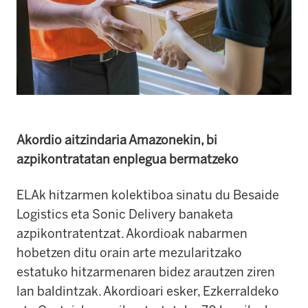
Akordio aitzindaria Amazonekin, bi
azpikontratatan enplegua bermatzeko
ELAk hitzarmen kolektiboa sinatu du Besaide
Logistics eta Sonic Delivery banaketa
azpikontratentzat. Akordioak nabarmen
hobetzen ditu orain arte mezularitzako
estatuko hitzarmenaren bidez arautzen ziren
lan baldintzak. Akordioari esker, Ezkerraldeko