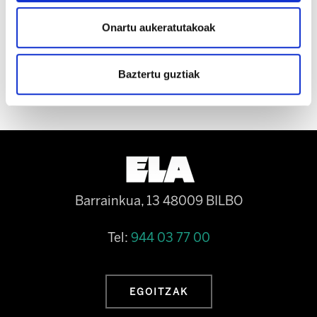
dute balio izan langileen lanpostuak eta lan-
baldintza bermatzeko, akordiorik gabe bukatuz
Onartu aukeratutakoak
prozesua.
Baztertu guztiak
Barrainkua, 13 48009 BILBO
Tel:
944 03 77 00
EGOITZAK