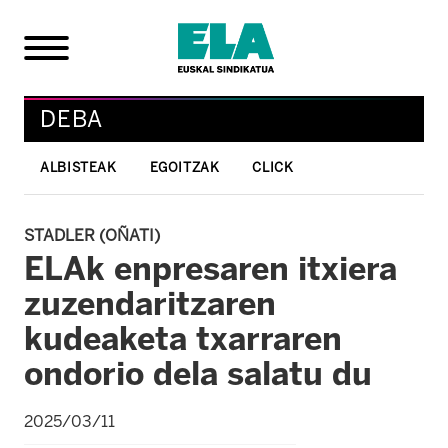
DEBA
ALBISTEAK
EGOITZAK
CLICK
STADLER (OÑATI)
ELAk enpresaren itxiera
zuzendaritzaren
kudeaketa txarraren
ondorio dela salatu du
2025/03/11