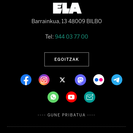
Barrainkua, 13 48009 BILBO
Tel:
944 03 77 00
EGOITZAK
---- GUNE PRIBATUA ----