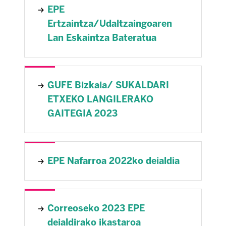
EPE
Ertzaintza/Udaltzaingoaren
Lan Eskaintza Bateratua
GUFE Bizkaia/ SUKALDARI
ETXEKO LANGILERAKO
GAITEGIA 2023
EPE Nafarroa 2022ko deialdia
Correoseko 2023 EPE
deialdirako ikastaroa