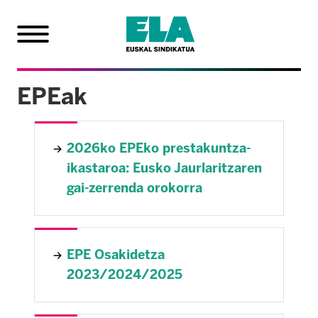
EPEak
2026ko EPEko prestakuntza-
ikastaroa: Eusko Jaurlaritzaren
gai-zerrenda orokorra
EPE Osakidetza
2023/2024/2025