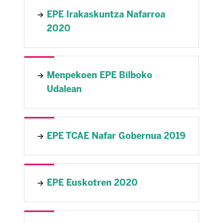
EPE Irakaskuntza Nafarroa
2020
Menpekoen EPE Bilboko
Udalean
EPE TCAE Nafar Gobernua 2019
EPE Euskotren 2020