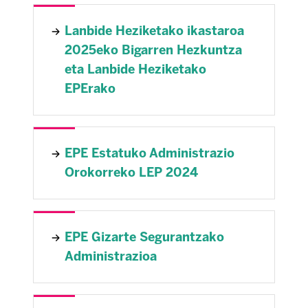
Lanbide Heziketako ikastaroa
2025eko Bigarren Hezkuntza
eta Lanbide Heziketako
EPErako
EPE Estatuko Administrazio
Orokorreko LEP 2024
EPE Gizarte Segurantzako
Administrazioa