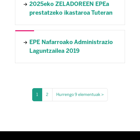
2025eko ZELADOREEN EPEa
prestatzeko ikastaroa Tuteran
EPE Nafarroako Administrazio
Laguntzailea 2019
1
2
Hurrengo 9 elementuak
>