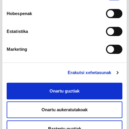
Eusko Jaurlaritzako 2022ko
Hobespenak
oposaketak
Estatistika
EPE Irakaskuntza Nafarroa
Marketing
Haur eta Lehen Hezkuntza
2022
Erakutsi xehetasunak
EPE Donostiako Udaleko
Onartu guztiak
administrariak 2021
Onartu aukeratutakoak
EPE Correos
Baztertu guztiak