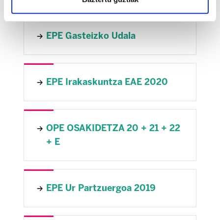
EPE Gasteizko Udala
EPE Irakaskuntza EAE 2020
OPE OSAKIDETZA 20 + 21 + 22
+ E
EPE Ur Partzuergoa 2019