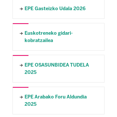
EPE Gasteizko Udala 2026
Euskotreneko gidari-
kobratzailea
EPE OSASUNBIDEA TUDELA
2025
EPE Arabako Foru Aldundia
2025