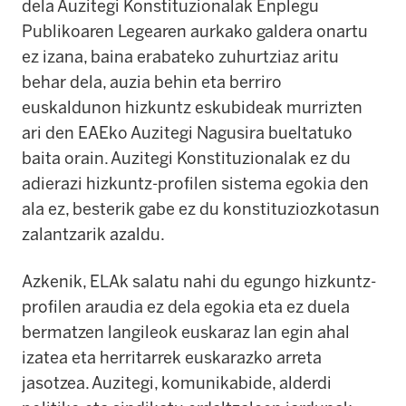
dela Auzitegi Konstituzionalak Enplegu
Publikoaren Legearen aurkako galdera onartu
ez izana, baina erabateko zuhurtziaz aritu
behar dela, auzia behin eta berriro
euskaldunon hizkuntz eskubideak murrizten
ari den EAEko Auzitegi Nagusira bueltatuko
baita orain. Auzitegi Konstituzionalak ez du
adierazi hizkuntz-profilen sistema egokia den
ala ez, besterik gabe ez du konstituziozkotasun
zalantzarik azaldu.
Azkenik, ELAk salatu nahi du egungo hizkuntz-
profilen araudia ez dela egokia eta ez duela
bermatzen langileok euskaraz lan egin ahal
izatea eta herritarrek euskarazko arreta
jasotzea. Auzitegi, komunikabide, alderdi