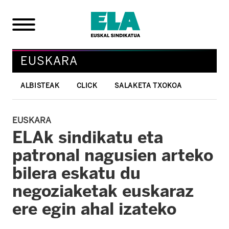
EUSKARA
ALBISTEAK
CLICK
SALAKETA TXOKOA
EUSKARA
ELAk sindikatu eta
patronal nagusien arteko
bilera eskatu du
negoziaketak euskaraz
ere egin ahal izateko