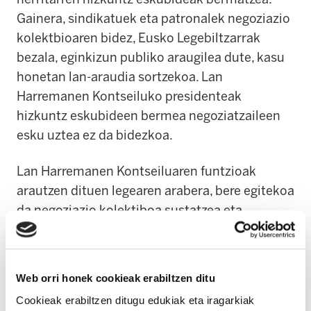
Gainera, sindikatuek eta patronalek negoziazio
kolektbioaren bidez, Eusko Legebiltzarrak
bezala, eginkizun publiko araugilea dute, kasu
honetan lan-araudia sortzekoa. Lan
Harremanen Kontseiluko presidenteak
hizkuntz eskubideen bermea negoziatzaileen
esku uztea ez da bidezkoa.
Lan Harremanen Kontseiluaren funtzioak
arautzen dituen legearen arabera, bere egitekoa
da negoziazio kolektiboa sustatzea eta
esparrutzat Euskal Autonomia Erkidegoa,
lurraldea edo sektorea duten hitzarmen
kolektiboek egitura egokia izan dezaten
Web orri honek cookieak erabiltzen ditu
bultzatzea. Bada, negoziazioak euskaraz ere
Cookieak erabiltzen ditugu edukiak eta iragarkiak
egin ahal izateko ez du egitura egokirik