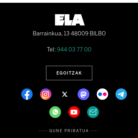
Barrainkua, 13 48009 BILBO
Tel:
944 03 77 00
EGOITZAK
---- GUNE PRIBATUA ----