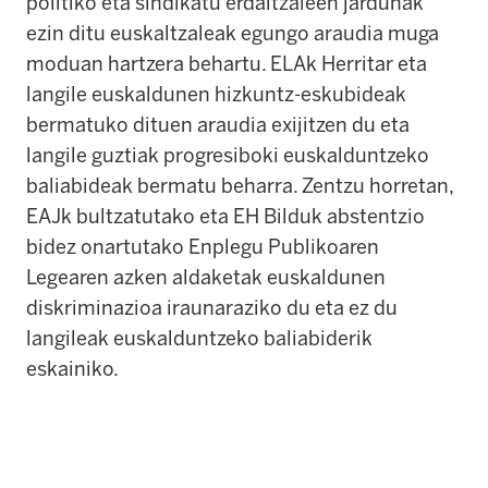
politiko eta sindikatu erdaltzaleen jardunak
ezin ditu euskaltzaleak egungo araudia muga
moduan hartzera behartu. ELAk Herritar eta
langile euskaldunen hizkuntz-eskubideak
bermatuko dituen araudia exijitzen du eta
langile guztiak progresiboki euskalduntzeko
baliabideak bermatu beharra. Zentzu horretan,
EAJk bultzatutako eta EH Bilduk abstentzio
bidez onartutako Enplegu Publikoaren
Legearen azken aldaketak euskaldunen
diskriminazioa iraunaraziko du eta ez du
langileak euskalduntzeko baliabiderik
eskainiko.