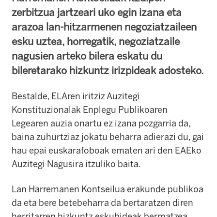
zerbitzua jartzeari uko egin izana eta
arazoa lan-hitzarmenen negoziatzaileen
esku uztea, horregatik, negoziatzaile
nagusien arteko bilera eskatu du
bileretarako hizkuntz irizpideak adosteko.
Bestalde, ELAren iritziz Auzitegi
Konstituzionalak Enplegu Publikoaren
Legearen auzia onartu ez izana pozgarria da,
baina zuhurtziaz jokatu beharra adierazi du, gai
hau epai euskarafoboak ematen ari den EAEko
Auzitegi Nagusira itzuliko baita.
Lan Harremanen Kontseilua erakunde publikoa
da eta bere betebeharra da bertaratzen diren
herritarren hizkuntz eskubideak bermatzea.