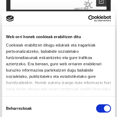
Web orri honek cookieak erabiltzen ditu
Cookieak erabiltzen ditugu edukiak eta iragarkiak
pertsonalizatzeko, baliabide sozialetako
funtzionaltasunak eskaintzeko eta gure trafikoa
aztertzeko. Era berean, gure web orriaren erabilerari
buruzko informazioa partekatzen dugu baliabide
sozialetako, publizitateko eta estatistiketako gure
hornitzaileekin. Horiek aukera izango dute informazio hori
zeuk eman diezun edo euren zerbitzuak erabili dituzulako
eskuratu duten bestelako informazio batekin uztartzeko.
Irakurri cookien politika
Baimena
Beharrezkoak
hautatzea