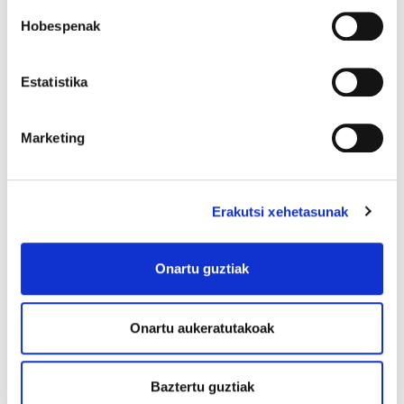
Hobespenak
Estatistika
Marketing
Erakutsi xehetasunak
Onartu guztiak
Onartu aukeratutakoak
Baztertu guztiak