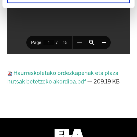
Haurreskoletako ordezkapenak eta plaza
hutsak betetzeko akordioa.pdf
— 209.19 KB