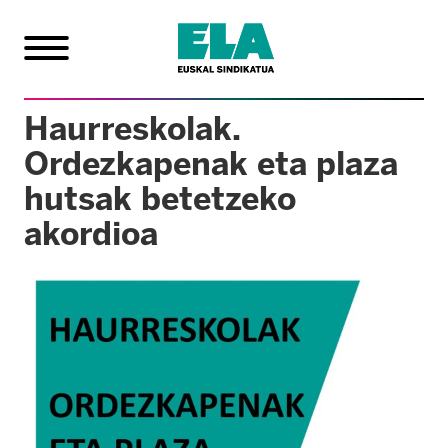
Haurreskolak.
Ordezkapenak eta plaza
hutsak betetzeko
akordioa