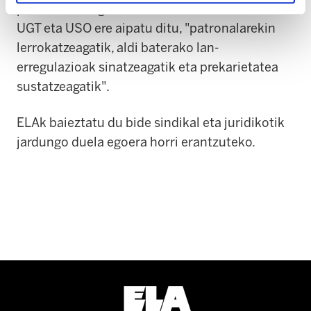
prekarizazioa geldiarazteko. Azkoitiko CCOO-
UGT eta USO ere aipatu ditu, "patronalarekin
lerrokatzeagatik, aldi baterako lan-
erregulazioak sinatzeagatik eta prekarietatea
sustatzeagatik".
ELAk baieztatu du bide sindikal eta juridikotik
jardungo duela egoera horri erantzuteko.