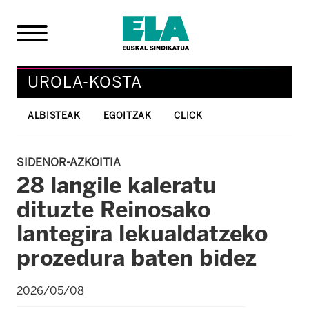
UROLA-KOSTA
ALBISTEAK
EGOITZAK
CLICK
SIDENOR-AZKOITIA
28 langile kaleratu
dituzte Reinosako
lantegira lekualdatzeko
prozedura baten bidez
2026/05/08