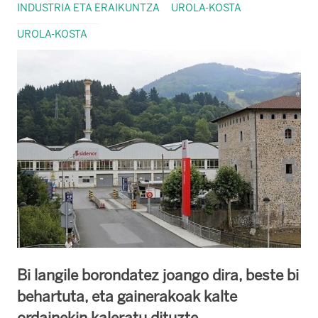
INDUSTRIA ETA ERAIKUNTZA
UROLA-KOSTA
UROLA-KOSTA
Bi langile borondatez joango dira, beste bi
behartuta, eta gainerakoak kalte
ordainekin kaleratu dituzte.