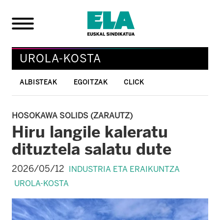
UROLA-KOSTA
ALBISTEAK
EGOITZAK
CLICK
HOSOKAWA SOLIDS (ZARAUTZ)
Hiru langile kaleratu
dituztela salatu dute
2026/05/12
INDUSTRIA ETA ERAIKUNTZA
UROLA-KOSTA