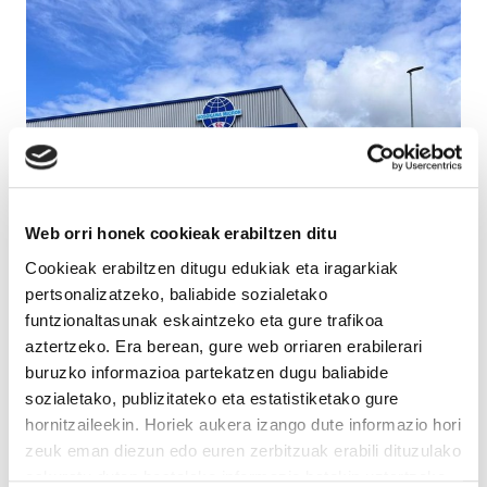
Web orri honek cookieak erabiltzen ditu
Cookieak erabiltzen ditugu edukiak eta iragarkiak
pertsonalizatzeko, baliabide sozialetako
funtzionaltasunak eskaintzeko eta gure trafikoa
aztertzeko. Era berean, gure web orriaren erabilerari
buruzko informazioa partekatzen dugu baliabide
sozialetako, publizitateko eta estatistiketako gure
hornitzaileekin. Horiek aukera izango dute informazio hori
zeuk eman diezun edo euren zerbitzuak erabili dituzulako
eskuratu duten bestelako informazio batekin uztartzeko.