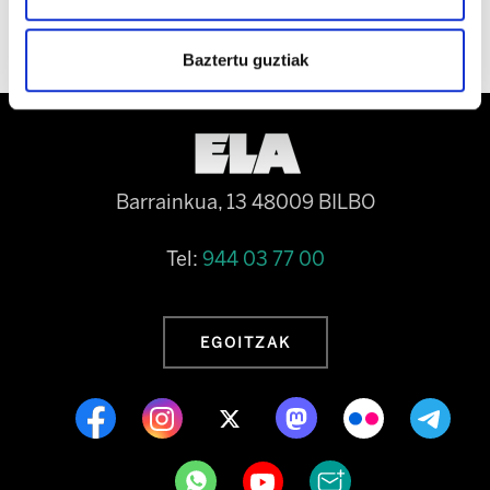
Baztertu guztiak
Barrainkua, 13 48009 BILBO
Tel:
944 03 77 00
EGOITZAK