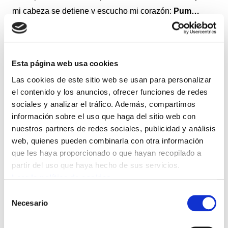
mi cabeza se detiene y escucho mi corazón:
Pum…
pum... pum…pum...
En ese instante con rabia, pero con
mucho orgullo, recuerdo los más de 600 días de huelga
realizados en la última década para la mejora de las
Esta página web usa cookies
condiciones de trabajo por un cambio de modelo y por
Las cookies de este sitio web se usan para personalizar
la mejora de la ratio.
Pum...pum...pum...pum...
¿Por fin
el contenido y los anuncios, ofrecer funciones de redes
Diputación nos ha escuchado?... Por desgracia, la
sociales y analizar el tráfico. Además, compartimos
noticia que comienzo a leer no es lo que parece...todo
información sobre el uso que haga del sitio web con
nuestros partners de redes sociales, publicidad y análisis
sigue igual.
web, quienes pueden combinarla con otra información
que les haya proporcionado o que hayan recopilado a
Pum, pum, pum...pum...
Cada vez más indignada,
partir del uso que haya hecho de sus servicios.
aprecio en la noticia que para nada se habla de la
Leer la política de cookies
verdadera realidad que vivimos a diario personas
Selección
usuarias, familiares y trabajadoras. No mencionan el
Necesario
de
hartazgo por la ineficacia de la ratio pasada y actual.
consentimiento