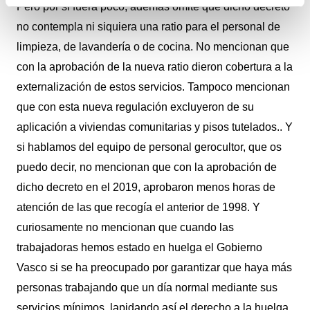
Pero por si fuera poco,
además omite
que dicho decreto
no contempla ni siquiera una ratio para el personal
de
limpieza,
de lavandería o de cocina.
N
o mencionan que
con la aprobación de la nueva ratio dieron cobertura a la
externalización de
estos servicios
. Tampoco mencionan
que con esta nueva regulación excluye
ron
de su
aplicación a viviendas comunitarias y pisos tutelados.
. Y
si hablamos del equipo de
personal
gerocultor, que os
puedo decir, no mencionan que con la aprobación de
dicho decreto en el 2019, aprobaron menos horas de
atención de las que recogía el anterior de 1998.
Y
curiosamente no mencionan que cuando las
trabajadoras hemos estado en huelga el Gobierno
Vasco si se ha preocupado por garantizar que haya más
personas trabajando que un día normal mediante sus
servicios mínimos, lapidando así el derecho a la huelga.