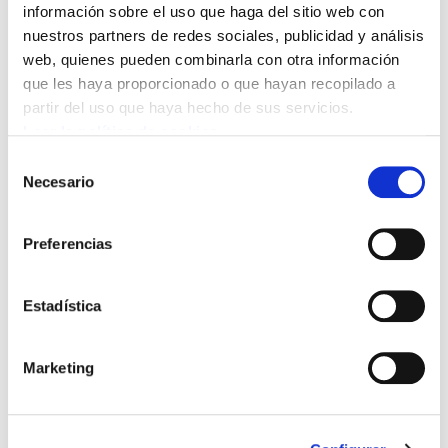
información sobre el uso que haga del sitio web con
nuestros partners de redes sociales, publicidad y análisis
web, quienes pueden combinarla con otra información
que les haya proporcionado o que hayan recopilado a
partir del uso que haya hecho de sus servicios.
Leer la política de cookies
Selección
Necesario
de
consentimiento
Preferencias
Estadística
INTERVENCIÓN SOCIAL DE ARABA
Los sindicatos piden la intervención del
Ayuntamiento de Gasteiz
Marketing