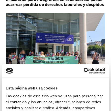
acarrear pérdida de derechos laborales y despidos
Esta página web usa cookies
OSAKIDETZA
Las cookies de este sitio web se usan para personalizar
ELA exige abrir la negociación de las condiciones
el contenido y los anuncios, ofrecer funciones de redes
laborales de toda la plantilla
sociales y analizar el tráfico. Además, compartimos