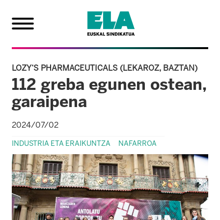
LOZY‘S PHARMACEUTICALS (LEKAROZ, BAZTAN)
112 greba egunen ostean,
garaipena
2024/07/02
INDUSTRIA ETA ERAIKUNTZA
NAFARROA