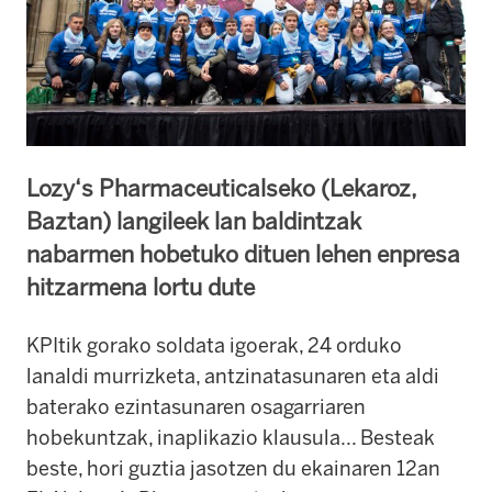
Lozy‘s Pharmaceuticalseko (Lekaroz,
Baztan) langileek lan baldintzak
nabarmen hobetuko dituen lehen enpresa
hitzarmena lortu dute
KPItik gorako soldata igoerak, 24 orduko
lanaldi murrizketa, antzinatasunaren eta aldi
baterako ezintasunaren osagarriaren
hobekuntzak, inaplikazio klausula... Besteak
beste, hori guztia jasotzen du ekainaren 12an