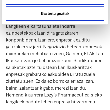
interlokuzioari eutsi dio grebak iraun duen
bitartean–...
Baztertu guztiak
Langileen elkartasuna eta indarra
ezinbestekoak izan dira gatazkaren
konponbidean. Izan ere, enpresak ez ditu
gauzak erraz jarri. Negoziazio betean, enpresak
itxierarekin mehatxatu zuen, Gainera, ELAk Lan
Ikuskaritzara jo behar izan zuen, Sindikatuaren
salaketak aztertu ostean Lan Ikuskaritzak
enpresak grebarako eskubidea urratu zuela
ziurtatu zuen. Ez da ez borroka erraza izan,
baina, zalantzarik gabe, merezi izan du.
Hemendik aurrera Lozy’s Pharmaceuticals-eko
langileek badute lehen enpresa hitzarmena.