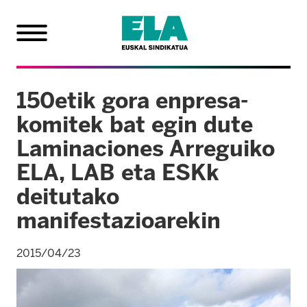
150etik gora enpresa-
komitek bat egin dute
Laminaciones Arreguiko
ELA, LAB eta ESKk
deitutako
manifestazioarekin
2015/04/23