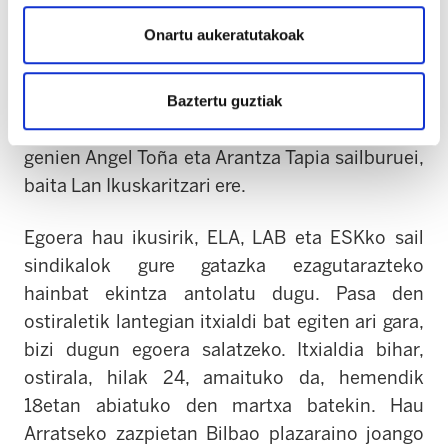
dela eta urrezko aukera bat dauka bere hitzak
Onartu aukeratutakoak
hutsalak ez direla egintza konkretuekin
frogatzeko.
Baztertu guztiak
Horregatik, atzo bertan bilera bana eskatu
genien Angel Toña eta Arantza Tapia sailburuei,
baita Lan Ikuskaritzari ere.
Egoera hau ikusirik, ELA, LAB eta ESKko sail
sindikalok gure gatazka ezagutarazteko
hainbat ekintza antolatu dugu. Pasa den
ostiraletik lantegian itxialdi bat egiten ari gara,
bizi dugun egoera salatzeko. Itxialdia bihar,
ostirala, hilak 24, amaituko da, hemendik
18etan abiatuko den martxa batekin. Hau
Arratseko zazpietan Bilbao plazaraino joango