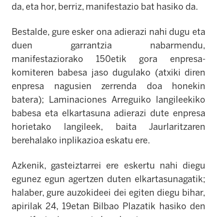
da, eta hor, berriz, manifestazio bat hasiko da.
Bestalde, gure esker ona adierazi nahi dugu eta
duen garrantzia nabarmendu,
manifestaziorako 150etik gora enpresa-
komiteren babesa jaso dugulako (atxiki diren
enpresa nagusien zerrenda doa honekin
batera); Laminaciones Arreguiko langileekiko
babesa eta elkartasuna adierazi dute enpresa
horietako langileek, baita Jaurlaritzaren
berehalako inplikazioa
eskatu ere.
Azkenik, gasteiztarrei ere eskertu nahi diegu
egunez egun agertzen duten elkartasunagatik;
halaber, gure auzokideei dei egiten diegu bihar,
apirilak 24, 19etan Bilbao Plazatik hasiko den