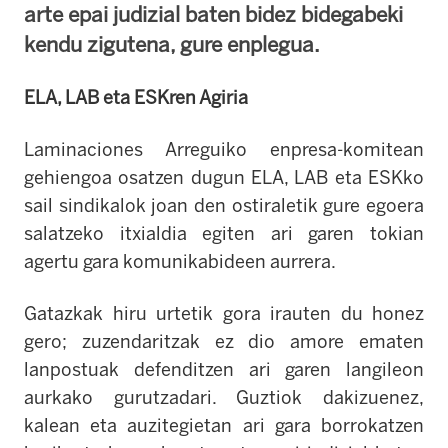
arte epai judizial baten bidez bidegabeki
kendu zigutena, gure enplegua.
ELA, LAB eta ESKren Agiria
Laminaciones Arreguiko enpresa-komitean
gehiengoa osatzen dugun ELA, LAB eta ESKko
sail sindikalok joan den ostiraletik gure egoera
salatzeko itxialdia egiten ari garen tokian
agertu gara komunikabideen aurrera.
Gatazkak hiru urtetik gora irauten du honez
gero; zuzendaritzak ez dio amore ematen
lanpostuak defenditzen ari garen langileon
aurkako gurutzadari. Guztiok dakizuenez,
kalean eta auzitegietan ari gara borrokatzen