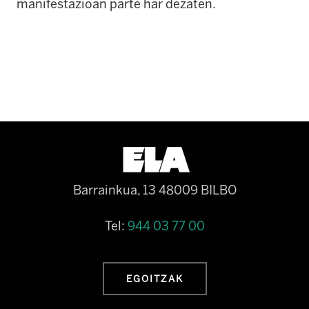
manifestazioan parte har dezaten.
Barrainkua, 13 48009 BILBO
Tel:
944 03 77 00
EGOITZAK