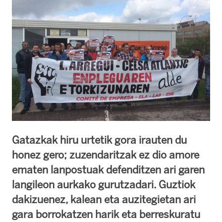
Gatazkak hiru urtetik gora irauten du
honez gero; zuzendaritzak ez dio amore
ematen lanpostuak defenditzen ari garen
langileon aurkako gurutzadari. Guztiok
dakizuenez, kalean eta auzitegietan ari
gara borrokatzen harik eta berreskuratu