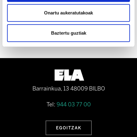
jarraitzeko. Mobilizazio sozial eta enpresetan
antolakuntza dira egoera honi buelta emateko
Onartu aukeratutakoak
tresna bakarrak.
Baztertu guztiak
Barrainkua, 13 48009 BILBO
Tel:
944 03 77 00
EGOITZAK