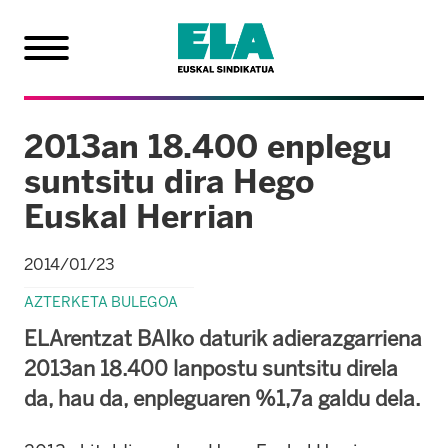
2013an 18.400 enplegu
suntsitu dira Hego
Euskal Herrian
2014/01/23
AZTERKETA BULEGOA
ELArentzat BAIko daturik adierazgarriena
2013an 18.400 lanpostu suntsitu direla
da, hau da, enpleguaren %1,7a galdu dela.