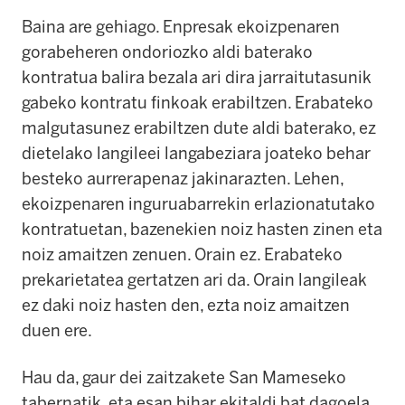
Baina are gehiago. Enpresak ekoizpenaren
gorabeheren ondoriozko aldi baterako
kontratua balira bezala ari dira jarraitutasunik
gabeko kontratu finkoak erabiltzen. Erabateko
malgutasunez erabiltzen dute aldi baterako, ez
dietelako langileei langabeziara joateko behar
besteko aurrerapenaz jakinarazten. Lehen,
ekoizpenaren inguruabarrekin erlazionatutako
kontratuetan, bazenekien noiz hasten zinen eta
noiz amaitzen zenuen. Orain ez. Erabateko
prekarietatea gertatzen ari da. Orain langileak
ez daki noiz hasten den, ezta noiz amaitzen
duen ere.
Hau da, gaur dei zaitzakete San Mameseko
tabernatik, eta esan bihar ekitaldi bat dagoela