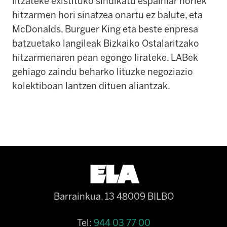
litzateke existituko sindikatu espainiar horiek
hitzarmen hori sinatzea onartu ez balute, eta
McDonalds, Burguer King eta beste enpresa
batzuetako langileak Bizkaiko Ostalaritzako
hitzarmenaren pean egongo lirateke. LABek
gehiago zaindu beharko lituzke negoziazio
kolektiboan lantzen dituen aliantzak.
Barrainkua, 13 48009 BILBO
Tel:
944 03 77 00