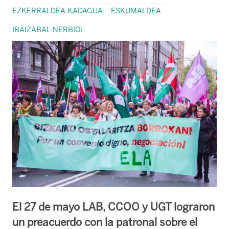
EZKERRALDEA-KADAGUA
ESKUMALDEA
IBAIZABAL-NERBIOI
El 27 de mayo LAB, CCOO y UGT lograron
un preacuerdo con la patronal sobre el