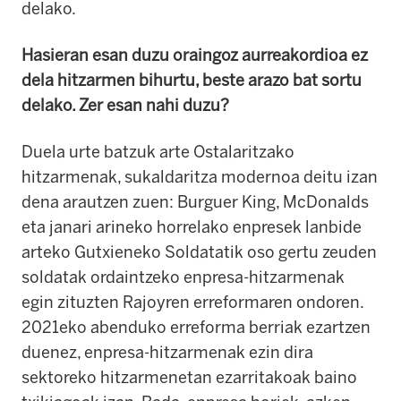
delako.
Hasieran esan duzu oraingoz aurreakordioa ez
dela hitzarmen bihurtu, beste arazo bat sortu
delako. Zer esan nahi duzu?
Duela urte batzuk arte Ostalaritzako
hitzarmenak, sukaldaritza modernoa deitu izan
dena arautzen zuen: Burguer King, McDonalds
eta janari arineko horrelako enpresek lanbide
arteko Gutxieneko Soldatatik oso gertu zeuden
soldatak ordaintzeko enpresa-hitzarmenak
egin zituzten Rajoyren erreformaren ondoren.
2021eko abenduko erreforma berriak ezartzen
duenez, enpresa-hitzarmenak ezin dira
sektoreko hitzarmenetan ezarritakoak baino