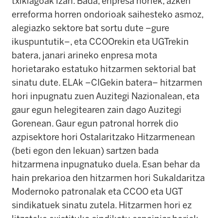
txikiagoak izan. Bada, enpresa horiek, azken
erreforma horren ondorioak saihesteko asmoz,
alegiazko sektore bat sortu dute –gure
ikuspuntutik–, eta CCOOrekin eta UGTrekin
batera, janari arineko enpresa mota
horietarako estatuko hitzarmen sektorial bat
sinatu dute. ELAk –CIGekin batera– hitzarmen
hori inpugnatu zuen Auzitegi Nazionalean, eta
gaur egun helegitearen zain dago Auzitegi
Gorenean. Gaur egun patronal horrek dio
azpisektore hori Ostalaritzako Hitzarmenean
(beti egon den lekuan) sartzen bada
hitzarmena inpugnatuko duela. Esan behar da
hain prekarioa den hitzarmen hori Sukaldaritza
Modernoko patronalak eta CCOO eta UGT
sindikatuek sinatu zutela. Hitzarmen hori ez