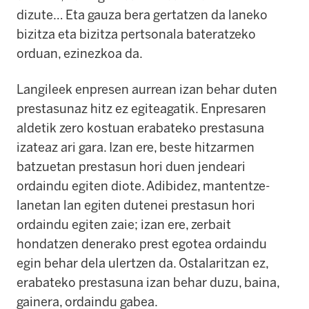
dizute… Eta gauza bera gertatzen da laneko
bizitza eta bizitza pertsonala bateratzeko
orduan, ezinezkoa da.
Langileek enpresen aurrean izan behar duten
prestasunaz hitz ez egiteagatik. Enpresaren
aldetik zero kostuan erabateko prestasuna
izateaz ari gara. Izan ere, beste hitzarmen
batzuetan prestasun hori duen jendeari
ordaindu egiten diote. Adibidez, mantentze-
lanetan lan egiten dutenei prestasun hori
ordaindu egiten zaie; izan ere, zerbait
hondatzen denerako prest egotea ordaindu
egin behar dela ulertzen da. Ostalaritzan ez,
erabateko prestasuna izan behar duzu, baina,
gainera, ordaindu gabea.