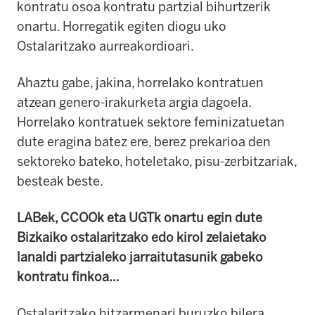
kontratu osoa kontratu partzial bihurtzerik
onartu. Horregatik egiten diogu uko
Ostalaritzako aurreakordioari.
Ahaztu gabe, jakina, horrelako kontratuen
atzean genero-irakurketa argia dagoela.
Horrelako kontratuek sektore feminizatuetan
dute eragina batez ere, berez prekarioa den
sektoreko bateko, hoteletako, pisu-zerbitzariak,
besteak beste.
LABek, CCOOk eta UGTk onartu egin dute
Bizkaiko ostalaritzako edo kirol zelaietako
lanaldi partzialeko jarraitutasunik gabeko
kontratu finkoa…
Ostalaritzako hitzarmenari buruzko bilera