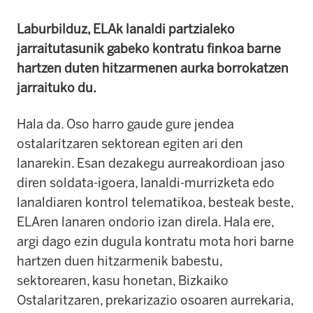
Laburbilduz, ELAk lanaldi partzialeko
jarraitutasunik gabeko kontratu finkoa barne
hartzen duten hitzarmenen aurka borrokatzen
jarraituko du.
Hala da. Oso harro gaude gure jendea
ostalaritzaren sektorean egiten ari den
lanarekin. Esan dezakegu aurreakordioan jaso
diren soldata-igoera, lanaldi-murrizketa edo
lanaldiaren kontrol telematikoa, besteak beste,
ELAren lanaren ondorio izan direla. Hala ere,
argi dago ezin dugula kontratu mota hori barne
hartzen duen hitzarmenik babestu,
sektorearen, kasu honetan, Bizkaiko
Ostalaritzaren, prekarizazio osoaren aurrekaria,