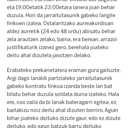
eta 19:00etatik 23:00etara lanera joan behar
duzula. Hori da jarraitutasunik gabeko langile
finkoen izatea. Ostalaritzako aurreakordioan
aldez aurretik (24 edo 48 ordu) abisatu behar
zela arautzen zelako, baina, era berean, arrazoi
justifikaturik izanez gero, berehala joateko
deitu ahal dizutela jasotzen delako.
Erabateko prekarietatera eraman gura gaituzte.
Argi dago lanaldi partzialeko jarraitutasunik
gabeko kontratu finkoa izanda beste lan bat
bilatu behar duzula soldata duina izateko. Hala
ere, oso zaila da bi lanak bateragarri egitea, ez
baitakizu noiz deitu ahal dizuten berriro. Agian
bihar joateko deituko dizute gaur, edo ez dizute
deituko, edo egun batzuk barru deituko