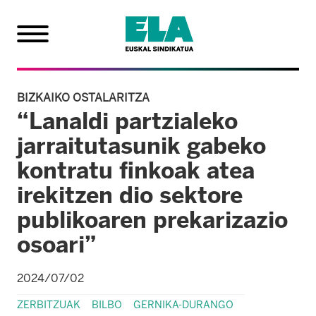
BIZKAIKO OSTALARITZA
“Lanaldi partzialeko
jarraitutasunik gabeko
kontratu finkoak atea
irekitzen dio sektore
publikoaren prekarizazio
osoari”
2024/07/02
ZERBITZUAK
BILBO
GERNIKA-DURANGO