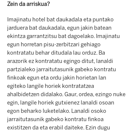
Zein da arriskua?
Imajinatu hotel bat daukadala eta puntako
jarduera bat daukadala, egun jakin batean
ekintza garrantzitsu bat dagoelako. Imajinatu
egun horretan pisu-zerbitzari gehiago
kontratatu behar ditudala lau orduz. Ba
arazorik ez kontratatu egingo ditut, lanaldi
partzialeko jarraitutasunik gabeko kontratu
finkoak egun eta ordu jakin horietan lan
egiteko langile horiek kontratatzea
ahalbidetzen didalako. Gaur, ordea, ezingo nuke
egin, langile horiek gutxienez lanaldi osoan
egon beharko luketelako. Lanaldi osoko
jarraitutasunik gabeko kontratu finkoa
existitzen da eta erabil daiteke. Ezin dugu