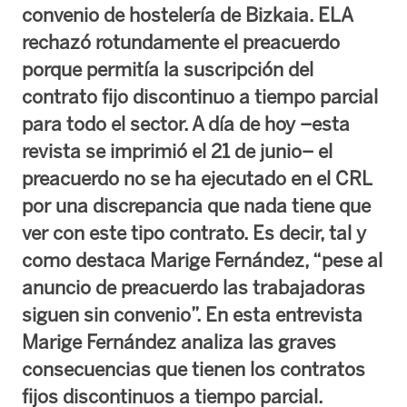
convenio de hostelería de Bizkaia. ELA
rechazó rotundamente el preacuerdo
porque permitía la suscripción del
contrato fijo discontinuo a tiempo parcial
para todo el sector. A día de hoy –esta
revista se imprimió el 21 de junio– el
preacuerdo no se ha ejecutado en el CRL
por una discrepancia que nada tiene que
ver con este tipo contrato. Es decir, tal y
como destaca Marige Fernández, “pese al
anuncio de preacuerdo las trabajadoras
siguen sin convenio”. En esta entrevista
Marige Fernández analiza las graves
consecuencias que tienen los contratos
fijos discontinuos a tiempo parcial.