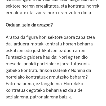
sektore horren errealitatea, eta kontratu horrek
errealitate eta izaera horri erantzuten diola.
Orduan, zein da arazoa?
Arazoa da figura hori sektore osora zabaltzea
da, jarduera-motak kontratu horren beharra
eskatzen edo justifikatzen ez duen arren.
Funtsezko galdera hau da: Nori egiten dio
mesede lanaldi partzialeko jarraitutasunik
gabeko kontratu finkoa izateak? Norena da
horrelako kontratuak arautzeko beharra?
Patronalarena, ez langileena. Horrelako
kontratuak egoteko beharra ez da alde
sozialarena, patronalarena baizik.