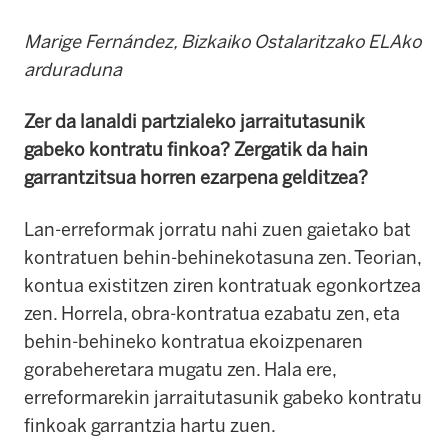
Marige Fernández, Bizkaiko Ostalaritzako ELAko
arduraduna
Zer da lanaldi partzialeko jarraitutasunik
gabeko kontratu finkoa? Zergatik da hain
garrantzitsua horren ezarpena gelditzea?
Lan-erreformak jorratu nahi zuen gaietako bat
kontratuen behin-behinekotasuna zen. Teorian,
kontua existitzen ziren kontratuak egonkortzea
zen. Horrela, obra-kontratua ezabatu zen, eta
behin-behineko kontratua ekoizpenaren
gorabeheretara mugatu zen. Hala ere,
erreformarekin jarraitutasunik gabeko kontratu
finkoak garrantzia hartu zuen.