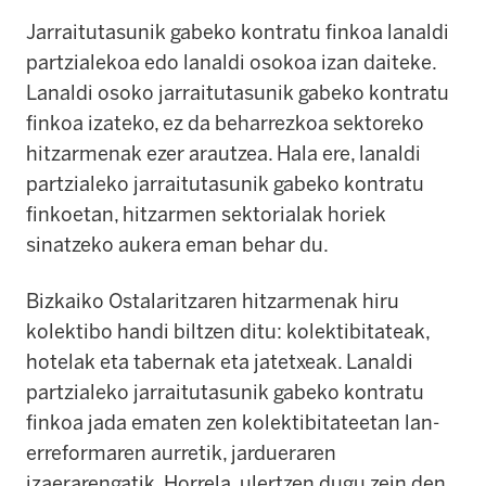
Jarraitutasunik gabeko kontratu finkoa lanaldi
partzialekoa edo lanaldi osokoa izan daiteke.
Lanaldi osoko jarraitutasunik gabeko kontratu
finkoa izateko, ez da beharrezkoa sektoreko
hitzarmenak ezer arautzea. Hala ere, lanaldi
partzialeko jarraitutasunik gabeko kontratu
finkoetan, hitzarmen sektorialak horiek
sinatzeko aukera eman behar du.
Bizkaiko Ostalaritzaren hitzarmenak hiru
kolektibo handi biltzen ditu: kolektibitateak,
hotelak eta tabernak eta jatetxeak. Lanaldi
partzialeko jarraitutasunik gabeko kontratu
finkoa jada ematen zen kolektibitateetan lan-
erreformaren aurretik, jardueraren
izaerarengatik. Horrela, ulertzen dugu zein den