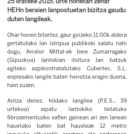
25 lirateke 2015. urte honetan zehar
HEHn beraien lanpostuetan bizitza gaudu
duten langileak.
Ohar honen bitartez, gaur goizeko 11:00k aldera
gertatutako lan istripua publikoki salatu nahi
dugu, Arcelor Mittal-ek bere Zumarragako
(Gipuzkoa) lantokian itxitura lan batzuk
egiteko azpikontratatutako Cubertec, S.L.
enpresako langile baten heriotza eragin duena,
hain zuzen.
Antza denez, hildako langilea (P.E.S., 39
urtekoa) aipatu lantokiko teilatuko
fibrozementuzko xaflen gainean ari zen lanean
hauetako baten bat hausteak 12 metro