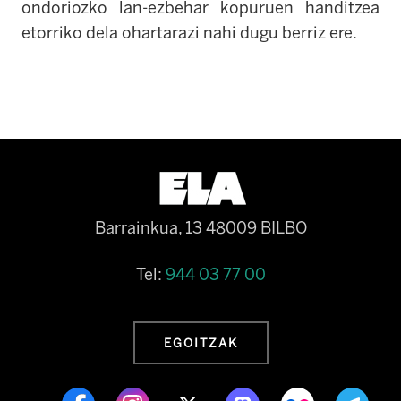
ondoriozko lan-ezbehar kopuruen handitzea
etorriko dela ohartarazi nahi dugu berriz ere.
Barrainkua, 13 48009 BILBO
Tel:
944 03 77 00
EGOITZAK