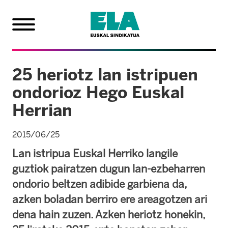
25 heriotz lan istripuen
ondorioz Hego Euskal
Herrian
2015/06/25
Lan istripua Euskal Herriko langile
guztiok pairatzen dugun lan-ezbeharren
ondorio beltzen adibide garbiena da,
azken boladan berriro ere areagotzen ari
dena hain zuzen. Azken heriotz honekin,