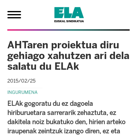
AHTaren proiektua diru
gehiago xahutzen ari dela
salatu du ELAk
2015/02/25
INGURUMENA
ELAk gogoratu du ez dagoela
hiriburuetara sarrerarik zehaztuta, ez
dakitela noiz bukatuko den, hirien arteko
iraupenak zeintzuk izango diren, ez eta