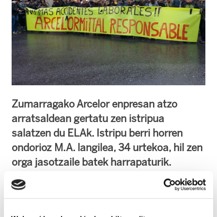
Zumarragako Arcelor enpresan atzo
arratsaldean gertatu zen istripua
salatzen du ELAk. Istripu berri horren
ondorioz M.A. langilea, 34 urtekoa, hil zen
orga jasotzaile batek harrapaturik.
Langileek 24 orduko lanuztea egin dute
istripua salatzeko.
Aurten, Hego Euskal Herrian badaramagu 16