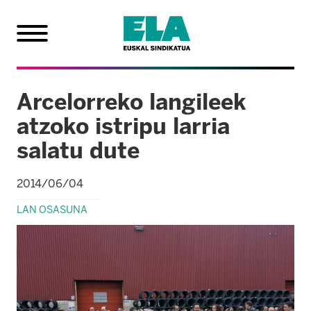
Arcelorreko langileek
atzoko istripu larria
salatu dute
2014/06/04
LAN OSASUNA