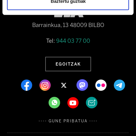
Baztertu guztiak
Barrainkua, 13 48009 BILBO
Tel:
944 03 77 00
EGOITZAK
---- GUNE PRIBATUA ----