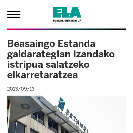
Beasaingo Estanda
galdarategian izandako
istripua salatzeko
elkarretaratzea
2013/09/13