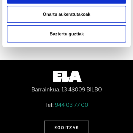
segurtasun-neurriak ote dauden kontrolatu,
eta iruzurrezko kontratazioa zigortu.
Onartu aukeratutakoak
Baztertu guztiak
Barrainkua, 13 48009 BILBO
Tel:
944 03 77 00
EGOITZAK