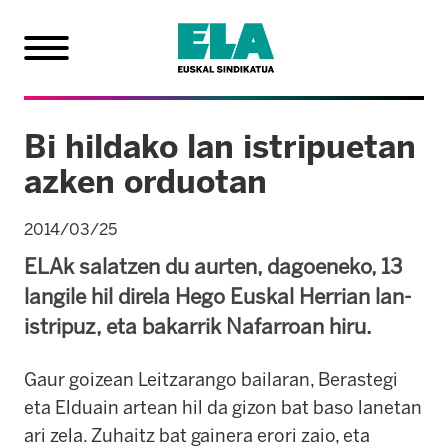
Bi hildako lan istripuetan
azken orduotan
2014/03/25
ELAk salatzen du aurten, dagoeneko, 13
langile hil direla Hego Euskal Herrian lan-
istripuz, eta bakarrik Nafarroan hiru.
Gaur goizean Leitzarango bailaran, Berastegi
eta Elduain artean hil da gizon bat baso lanetan
ari zela. Zuhaitz bat gainera erori zaio, eta