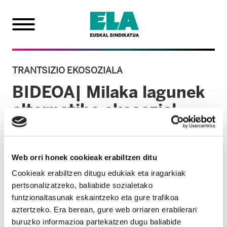
TRANTSIZIO EKOSOZIALA
BIDEOA| Milaka lagunek
alternatiba ekosozial
justua aldarrikatu dute
Bilbon eta Iruñean
Web orri honek cookieak erabiltzen ditu
Cookieak erabiltzen ditugu edukiak eta iragarkiak
2024/05/13
pertsonalizatzeko, baliabide sozialetako
funtzionaltasunak eskaintzeko eta gure trafikoa
GENERO POLITIKA
INGURUMENA
aztertzeko. Era berean, gure web orriaren erabilerari
buruzko informazioa partekatzen dugu baliabide