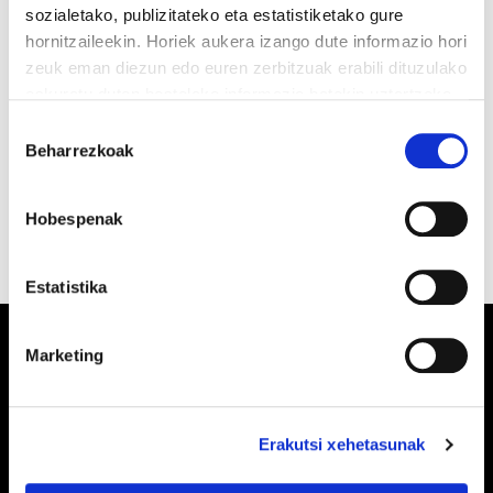
sozialetako, publizitateko eta estatistiketako gure
hornitzaileekin. Horiek aukera izango dute informazio hori
zeuk eman diezun edo euren zerbitzuak erabili dituzulako
eskuratu duten bestelako informazio batekin uztartzeko.
Irakurri cookien politika
Baimena
Beharrezkoak
hautatzea
Hobespenak
Estatistika
Marketing
Barrainkua, 13 48009 BILBO
Erakutsi xehetasunak
Tel:
944 03 77 00